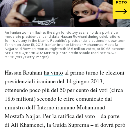
FOTO
PODCAST
NEWSLETTER
An Iranian woman flashes the sign for victory as she holds a portrait of
moderate presidential candidate Hassan Rowhani during celebrations
for his victory in the Islamic Republic's presidential elections in downtown
Tehran on June 15, 2013. Iranian Interior Minister Mohammad Mostafa
Najjar said Rowhani won outright with 18.6 million votes, or 50.68 percent.
I MIEI PREFERITI
AFP PHOTO/BEHROUZ MEHRI (Photo credit should read BEHROUZ
MEHRI/AFP/Getty Images)
SHOP
Hassan Rouhani
ha vinto
al primo turno le elezioni
presidenziali iraniane del 14 giugno 2013,
CALENDARIO
ottenendo poco più del 50 per cento dei voti (circa
18,6 milioni) secondo le cifre comunicate dal
ministro dell’Interno iraniano Mohammad
AREA PERSONALE
Mostafa Najjar. Per la ratifica del voto – da parte
Area Personale
di Ali Khamenei, la Guida Suprema – si dovrà però
Newsletter