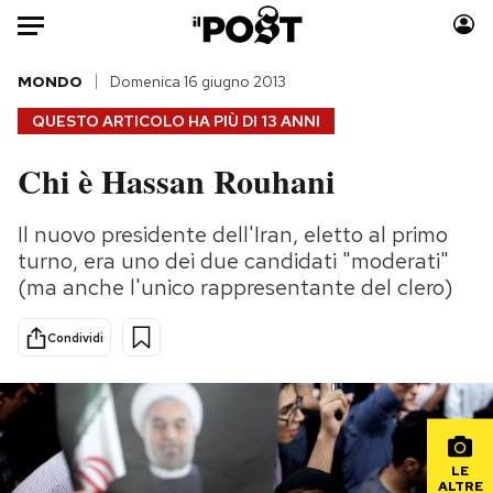
Auto
MONDO
Domenica 16 giugno 2013
QUESTO ARTICOLO HA PIÙ DI
13 ANNI
HOME
Chi è Hassan Rouhani
Italia
Moda
Mondo
Libri
Il nuovo presidente dell'Iran, eletto al primo
Politica
Consumismi
turno, era uno dei due candidati "moderati"
Tecnologia
Storie/Idee
(ma anche l'unico rappresentante del clero)
Internet
Ok Boomer!
Condividi
Scienza
Media
Cultura
Europa
Economia
Altrecose
Sport
Mondiali calcio 2026
LE
ALTRE