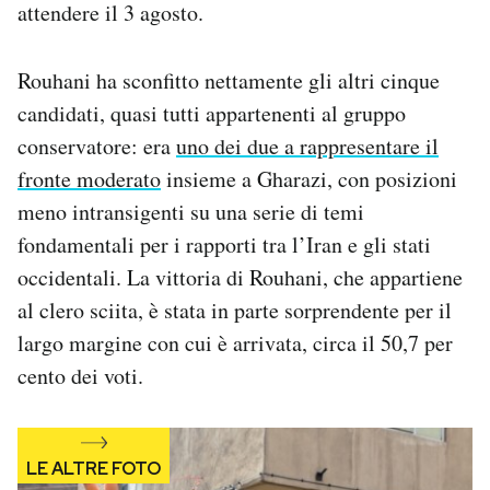
attendere il 3 agosto.
Notifiche mobile
Regala il Post
Hai bisogno di aiuto?
Rouhani ha sconfitto nettamente gli altri cinque
Esci
candidati, quasi tutti appartenenti al gruppo
conservatore: era
uno dei due a rappresentare il
fronte moderato
insieme a Gharazi, con posizioni
meno intransigenti su una serie di temi
fondamentali per i rapporti tra l’Iran e gli stati
occidentali. La vittoria di Rouhani, che appartiene
al clero sciita, è stata in parte sorprendente per il
largo margine con cui è arrivata, circa il 50,7 per
cento dei voti.