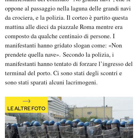
oppone al passaggio nella laguna delle grandi navi
PODCAST
da crociera, e la polizia. Il corteo è partito questa
mattina alle dieci da piazzale Roma mentre era
NEWSLETTER
composto da qualche centinaio di persone. I
manifestanti hanno gridato slogan come: «Non
I MIEI PREFERITI
prendete quella nave». Secondo la polizia, i
manifestanti hanno tentato di forzare l’ingresso del
terminal del porto. Ci sono stati degli scontri e
SHOP
sono stati sparati alcuni lacrimogeni.
CALENDARIO
AREA PERSONALE
Area Personale
Newsletter