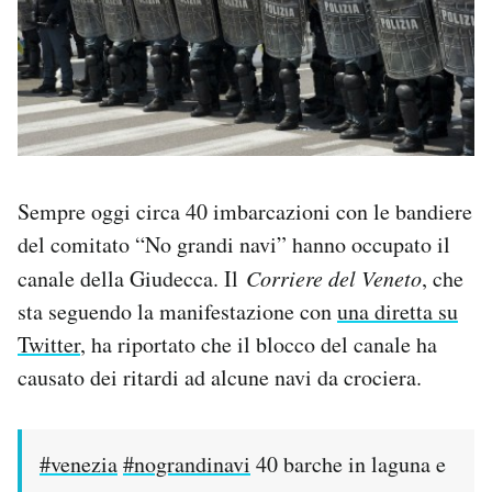
Notifiche mobile
Regala il Post
Hai bisogno di aiuto?
Esci
Sempre oggi circa 40 imbarcazioni con le bandiere
del comitato “No grandi navi” hanno occupato il
canale della Giudecca. Il
Corriere del Veneto
, che
sta seguendo la manifestazione con
una diretta su
Twitter
, ha riportato che il blocco del canale ha
causato dei ritardi ad alcune navi da crociera.
#venezia
#nograndinavi
40 barche in laguna e