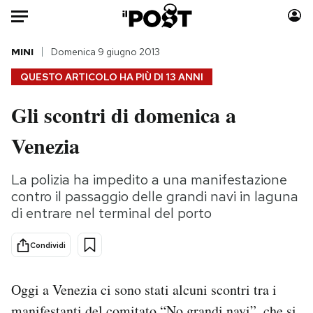
Auto
MINI
Domenica 9 giugno 2013
QUESTO ARTICOLO HA PIÙ DI
13 ANNI
HOME
Gli scontri di domenica a
Italia
Moda
Venezia
Mondo
Libri
Politica
Consumismi
La polizia ha impedito a una manifestazione
Tecnologia
Storie/Idee
contro il passaggio delle grandi navi in laguna
Internet
Ok Boomer!
di entrare nel terminal del porto
Scienza
Media
Cultura
Europa
Condividi
Economia
Altrecose
Sport
Mondiali calcio 2026
Oggi a Venezia ci sono stati alcuni scontri tra i
manifestanti del comitato “No grandi navi”, che si