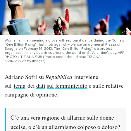
PODCAST
NEWSLETTER
Women an men wearing a glove with red paint dance during the Rome's
"One Billion Rising" flashmob against wiolence on women at Piazza di
Spagna on February 14, 2013. The "One Billion Rising" is a protest
I MIEI PREFERITI
organized in many countries around the world on St Valentine's day. AFP
PHOTO / TIZIANA FABI (Photo credit should read TIZIANA
FABI/AFP/Getty Images)
SHOP
Adriano Sofri su
Repubblica
interviene
sul
tema
dei
dati
sul
femminicidio
e sulle relative
CALENDARIO
campagne di opinione.
AREA PERSONALE
C’è una vera ragione di allarme sulle donne
Area Personale
uccise, o c’è un allarmismo colposo o doloso?
Newsletter