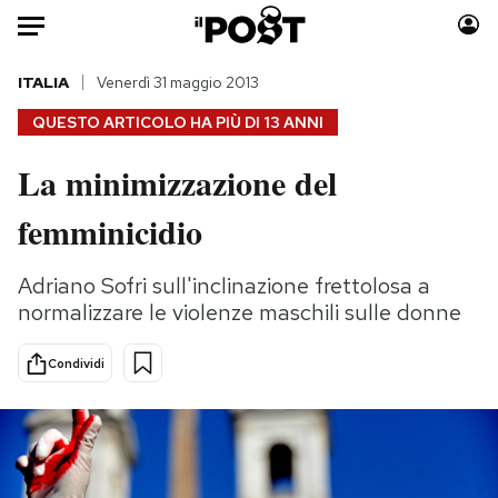
Auto
ITALIA
Venerdì 31 maggio 2013
QUESTO ARTICOLO HA PIÙ DI
13 ANNI
HOME
La minimizzazione del
Italia
Moda
femminicidio
Mondo
Libri
Politica
Consumismi
Adriano Sofri sull'inclinazione frettolosa a
Tecnologia
Storie/Idee
normalizzare le violenze maschili sulle donne
Internet
Ok Boomer!
Scienza
Media
Condividi
Cultura
Europa
Economia
Altrecose
Sport
Mondiali calcio 2026