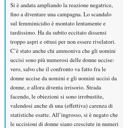
Si è andata ampliando la reazione negatrice,
Notifiche mobile
Regala il Post
fino a diventare una campagna. Lo scandalo
Hai bisogno di aiuto?
sul femminicidio è montato lentamente e
Esci
tardissimo. Ha da subito eccitato dissensi
troppo aspri e ottusi per non essere rivelatori.
C’è stato anche chi ammoniva che gli uomini
uccisi sono più numerosi delle donne uccise:
vero, salvo che il confronto va fatto fra le
donne uccise da uomini e gli uomini uccisi da
donne, e allora diventa irrisorio. Strada
facendo, le obiezioni si sono irrobustite,
valendosi anche di una (effettiva) carenza di
statistiche esatte. All’ingrosso, si è negato che
le uccisioni di donne siano cresciute in numeri