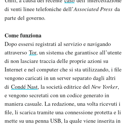
Uniti, a causa del recente
caso
dell’intercettazione
Notifiche mobile
di venti linee telefoniche dell’
Associated Press
da
Regala il Post
parte del governo
.
Hai bisogno di aiuto?
Esci
Come funziona
Dopo essersi registrati al servizio e navigando
attraverso
Tor
, un sistema che garantisce all’utente
di non lasciare traccia delle proprie azioni su
Internet e nel computer che si sta utilizzando, i file
vengono caricati in un server separato dagli altri
di
Condé Nast
, la società editrice del
New Yorker
,
e vengono secretati con un codice generato in
maniera casuale. La redazione, una volta ricevuti i
file, li scarica tramite una connessione protetta e li
mette su una penna USB, la quale viene inserita in