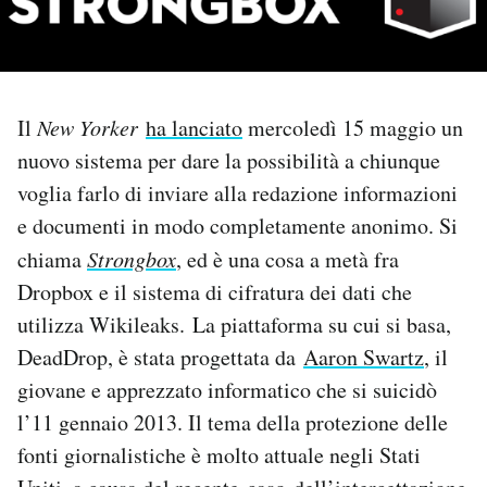
PODCAST
NEWSLETTER
Il
New Yorker
ha lanciato
mercoledì 15 maggio un
nuovo sistema per dare la possibilità a chiunque
I MIEI PREFERITI
voglia farlo di inviare alla redazione informazioni
e documenti in modo completamente anonimo. Si
chiama
Strongbox
, ed è una cosa a metà fra
SHOP
Dropbox e il sistema di cifratura dei dati che
utilizza Wikileaks. La piattaforma su cui si basa,
CALENDARIO
DeadDrop, è stata progettata da
Aaron Swartz
, il
giovane e apprezzato informatico che si suicidò
AREA PERSONALE
l’11 gennaio 2013. Il tema della protezione delle
Area Personale
fonti giornalistiche è molto attuale negli Stati
Newsletter