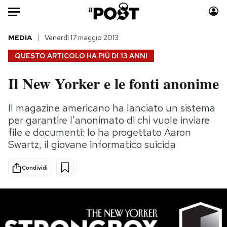
Auto
MEDIA
Venerdì 17 maggio 2013
QUESTO ARTICOLO HA PIÙ DI
13 ANNI
HOME
Il New Yorker e le fonti anonime
Italia
Moda
Mondo
Libri
Il magazine americano ha lanciato un sistema
Politica
Consumismi
per garantire l'anonimato di chi vuole inviare
Tecnologia
Storie/Idee
file e documenti: lo ha progettato Aaron
Swartz, il giovane informatico suicida
Internet
Ok Boomer!
Scienza
Media
Condividi
Cultura
Europa
Economia
Altrecose
Sport
Mondiali calcio 2026