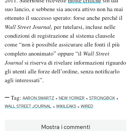
2011. SafeHouse ricevette
molte critiche
sin dal
suo lancio, e sebbene sia ancora attivo non ha mai
ottenuto il successo sperato: forse anche perché il
Wall Street Journal
, per tutelarsi, incluse nelle
condizioni di registrazione al sistema clausole
come “non è possibile assicurare alle fonti il più
completo anonimato” oppure “il
Wall Street
Journal
si riserva di rivelare informazioni riguardo
gli utenti alle forze dell’ordine, senza notificarlo
agli interessati”.
Tag:
-
-
-
AARON SWARTZ
NEW YORKER
STRONGBOX
-
-
WALL STREET JOURNAL
WIKILEAKS
WIRED
Mostra i commenti