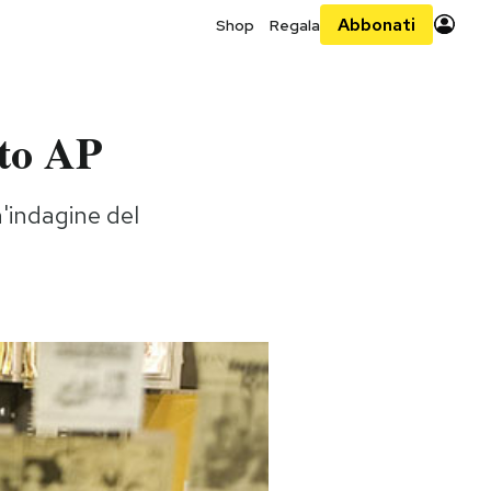
Abbonati
Shop
Regala
ato AP
'indagine del