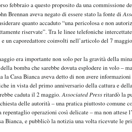
orso febbraio a questo proposito da una commissione de
hn Brennan aveva negato di essere stato la fonte di
Ass
nsiderare quanto accaduto “una pericolosa e non autoriz
tamente riservate”. Tra le linee telefoniche intercettate
i e un caporedattore coinvolti nell’articolo del 7 maggi
maggio era importante non solo per la gravità della min
o della bomba che sarebbe dovuta esplodere in volo – m
a la Casa Bianca aveva detto di non avere informazioni
iche in vista del primo anniversario della cattura e del
arebbe caduta il 2 maggio.
Associated Press
ritardò la p
ichiesta delle autorità – una pratica piuttosto comune co
 repentaglio operazioni così delicate – ma non attese 
sa Bianca, e pubblicò la notizia una volta ricevute le p