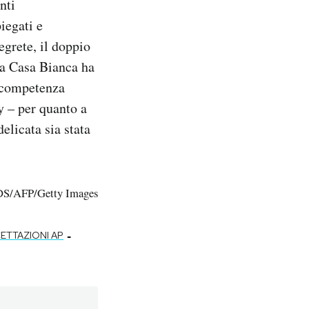
nti
iegati e
egrete, il doppio
La Casa Bianca ha
o competenza
y – per quanto a
elicata sia stata
DS/AFP/Getty Images
-
ETTAZIONI AP