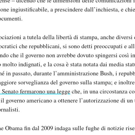
tense – dicendo che le dimensioni delle comunicazioni i
one ingiustificabile, a prescindere dall’inchiesta, e chi
ocumenti.
ciazioni a tutela della libertà di stampa, anche diversi 
ocratici che repubblicani, si sono detti preoccupati e a
ndo che il governo non avrebbe dovuto spingersi così in 
 molto indignati, e la cosa è stata notata dai media stat
hé in passato, durante l’amministrazione Bush, i repub
ggiore sorveglianza del governo sulla stampa; e inoltr
l Senato fermarono una legge
che, in una circostanza c
 il governo americano a ottenere l’autorizzazione di un
rnalisti.
 Obama fin dal 2009 indaga sulle fughe di notizie ris