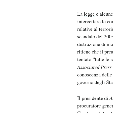
La
legge
e alcun
intercettare le co
relative al terro
scandalo del 2003 
distruzione di mas
ritiene che il pr
tentato “tutte le 
Associated Press
conoscenza delle i
governo degli Stat
Il presidente di
A
procuratore gener