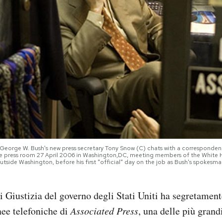
eorge W. Bush's new press secretary Tony Snow (C) chats with a corresponden
e press room 27 April 2006 in Washington,DC, meeting members of the White H
outside Washington, before his first "official" day on the job as Bush's spoke
i Giustizia del governo degli Stati Uniti ha segretament
nee telefoniche di
Associated Press
, una delle più grand