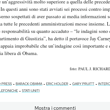
 un’aggressività molto superiore a quella delle precede
In questi anni sono stati avviati sei processi contro imp
verno sospettati di aver passato ai media informazioni s
 da tutte le precedenti amministrazioni messe insieme. 
e responsabilità su quanto accaduto – “le indagini son
artimento di Giustizia”, ha detto il portavoce Jay Carne
 appaia improbabile che un’indagine così importante e d
via libera di Obama.
foto: PAUL J. RICHAR
-
-
-
-
 PRESS
BARACK OBAMA
ERIC HOLDER
GARY PRUITT
INTERC
-
ELEFONICHE
STATI UNITI
Mostra i commenti