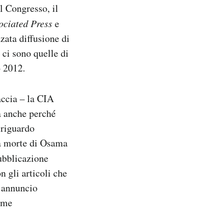
l Congresso, il
ociated Press
e
zata diffusione di
 ci sono quelle di
o 2012.
accia – la CIA
a anche perché
 riguardo
la morte di Osama
ubblicazione
n gli articoli che
l’annuncio
rime