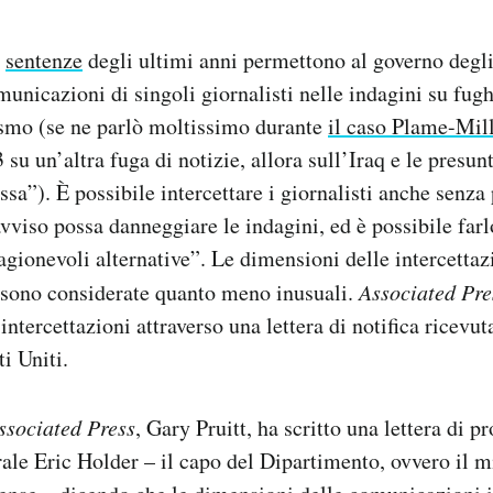
e
sentenze
degli ultimi anni permettono al governo degli 
municazioni di singoli giornalisti nelle indagini su fugh
rismo (se ne parlò moltissimo durante
il caso Plame-Mil
su un’altra fuga di notizie, allora sull’Iraq e le presun
sa”). È possibile intercettare i giornalisti anche senza 
eavviso possa danneggiare le indagini, ed è possibile far
ragionevoli alternative”. Le dimensioni delle intercettaz
sono considerate quanto meno inusuali.
Associated Pre
ntercettazioni attraverso una lettera di notifica ricevut
i Uniti.
ssociated Press
, Gary Pruitt, ha scritto una lettera di pr
ale Eric Holder – il capo del Dipartimento, ovvero il m