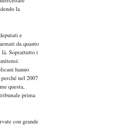
ntercettate
edendo la
deputati e
llarmati da quanto
là. Soprattutto i
unitensi:
blicani hanno
e perché nel 2007
ome questa,
 tribunale prima
ervate con grande