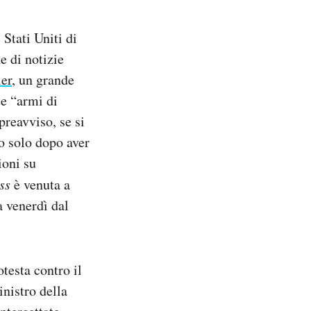
Stati Uniti di
e di notizie
ler
, un grande
te “armi di
preavviso, se si
lo solo dopo aver
ioni su
ss
è venuta a
a venerdì dal
otesta contro il
inistro della