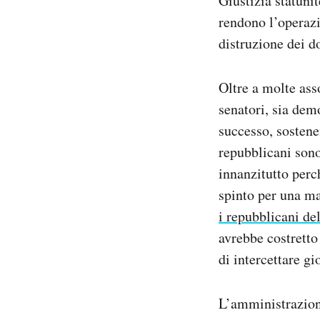
Giustizia statuni
rendono l’operazi
distruzione dei d
Oltre a molte asso
senatori, sia dem
successo, sostene
repubblicani sono
innanzitutto perc
spinto per una ma
i repubblicani de
avrebbe costretto
di intercettare gio
L’amministrazione