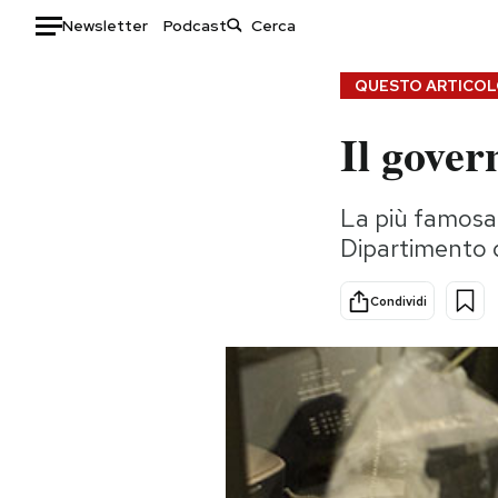
Newsletter
Podcast
Auto
QUESTO ARTICOLO
Il gover
HOME
Italia
Moda
La più famosa
Mondo
Libri
Dipartimento d
Politica
Consumismi
Tecnologia
Storie/Idee
Condividi
Internet
Ok Boomer!
Scienza
Media
Cultura
Europa
Economia
Altrecose
Sport
Mondiali calcio 2026