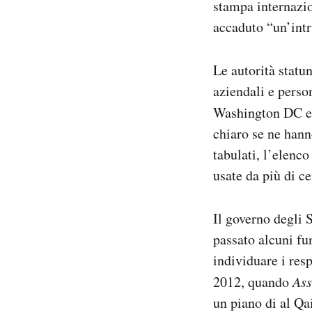
stampa internazi
Notifiche mobile
accaduto “un’int
Regala il Post
Hai bisogno di aiuto?
Esci
Le autorità statun
aziendali e person
Washington DC e H
chiaro se ne hanno
tabulati, l’elenco
usate da più di ce
Il governo degli S
passato alcuni fu
individuare i res
2012, quando
Ass
un piano di al Qa