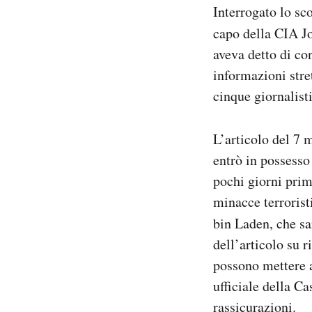
Interrogato lo sc
capo della CIA Jo
aveva detto di co
informazioni stret
cinque giornalist
L’articolo del 7 
entrò in possess
pochi giorni prim
minacce terrorist
bin Laden, che s
dell’articolo su r
possono mettere a
ufficiale della Ca
rassicurazioni.