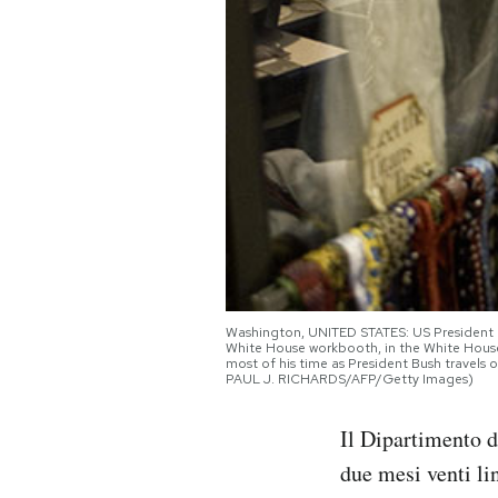
PODCAST
NEWSLETTER
I MIEI PREFERITI
SHOP
Washington, UNITED STATES: US President G
CALENDARIO
White House workbooth, in the White Hous
most of his time as President Bush travels 
PAUL J. RICHARDS/AFP/Getty Images)
AREA PERSONALE
Il Dipartimento d
Area Personale
due mesi venti li
Newsletter