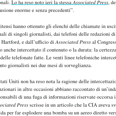
onali.
Lo ha reso noto ieri la stessa
Associated Press
, d
rusione enorme e senza precedenti”.
itensi hanno ottenuto gli elenchi delle chiamate in uscit
ali di singoli giornalisti, dai telefoni delle redazioni 
artford, e dall’ufficio di
Associated Press
al Congress
 anche intercettato il contenuto o la durata: la certezza
 delle telefonate fatte. Le venti linee telefoniche interce
nto giornalisti nei due mesi di sorveglianza.
tati Uniti non ha reso nota la ragione delle intercettazi
nzionari in altre occasioni abbiano raccontato di un’ind
ponsabili di una fuga di informazioni riservate occorsa 
ociated Press
scrisse in un articolo che la CIA aveva s
ida per far esplodere una bomba su un aereo diretto verso