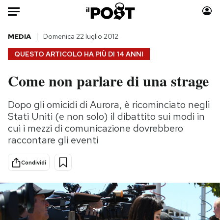
Auto
MEDIA
Domenica 22 luglio 2012
QUESTO ARTICOLO HA PIÙ DI
14 ANNI
HOME
Come non parlare di una strage
Italia
Moda
Mondo
Libri
Dopo gli omicidi di Aurora, è ricominciato negli
Politica
Consumismi
Stati Uniti (e non solo) il dibattito sui modi in
Tecnologia
Storie/Idee
cui i mezzi di comunicazione dovrebbero
raccontare gli eventi
Internet
Ok Boomer!
Scienza
Media
Condividi
Cultura
Europa
Economia
Altrecose
Sport
Mondiali calcio 2026