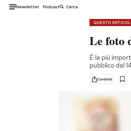
Newsletter
Podcast
Auto
QUESTO ARTICOLO
Le foto 
HOME
Italia
Moda
È la più impor
Mondo
Libri
pubblico dal 14
Politica
Consumismi
Tecnologia
Storie/Idee
Condividi
Internet
Ok Boomer!
Scienza
Media
Cultura
Europa
Economia
Altrecose
Sport
Mondiali calcio 2026