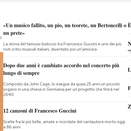
«Un musico fallito, un pio, un teorete, un Bertoncelli o
È
un prete»
o
N
La storia del famoso bisticcio tra Francesco Guccini e uno dei più
noti critici musicali italiani, diventato poi un'amicizia
“
Dopo due anni è cambiato accordo nel concerto più
L
lungo di sempre
Composto da John Cage, lo esegue da quasi 25 anni un piccolo
F
organo in una chiesa in Germania per un progetto che finirà nel
2640
Z
12 canzoni di Francesco Guccini
Scelte fra le più belle, amate e ricordate del cantautore morto oggi
a 86 anni