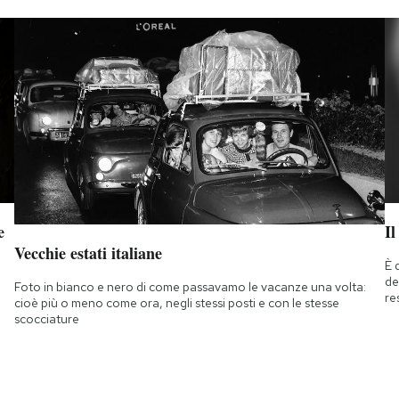
e
Il
Vecchie estati italiane
È 
de
Foto in bianco e nero di come passavamo le vacanze una volta:
re
cioè più o meno come ora, negli stessi posti e con le stesse
scocciature