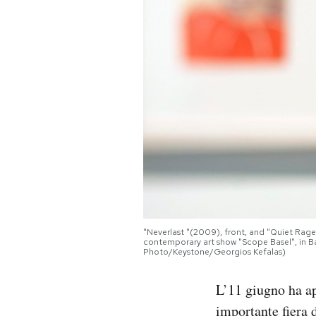
PODCAST
NEWSLETTER
I MIEI PREFERITI
SHOP
CALENDARIO
"Neverlast "(2009), front, and "Quiet Rage
contemporary art show "Scope Basel", in Ba
Photo/Keystone/Georgios Kefalas)
AREA PERSONALE
L’11 giugno ha ap
Area Personale
importante fiera
Newsletter