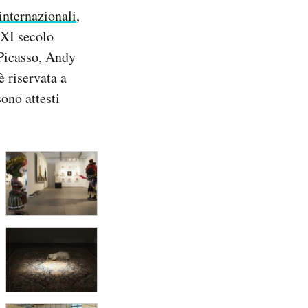
 internazionali
,
XXI secolo
 Picasso, Andy
è riservata a
sono attesti