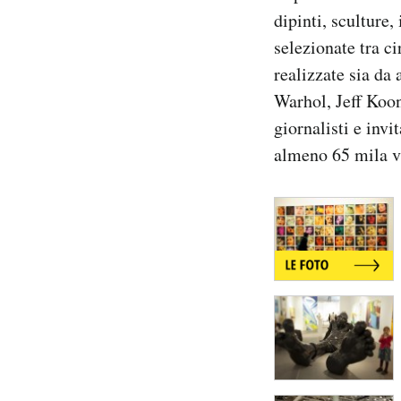
Notifiche mobile
dipinti, sculture,
Regala il Post
selezionate tra c
Hai bisogno di aiuto?
realizzate sia da
Esci
Warhol, Jeff Koo
giornalisti e invi
almeno 65 mila vi