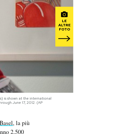
LE
ALTRE
FOTO
 is shown at the international
hrough June 17, 2012. (AP
 Basel
, la più
nno 2.500