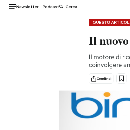
Newsletter
Podcast
Auto
QUESTO ARTICOLO
Il nuovo
HOME
Italia
Moda
Il motore di ri
Mondo
Libri
coinvolgere am
Politica
Consumismi
Tecnologia
Storie/Idee
Condividi
Internet
Ok Boomer!
Scienza
Media
Cultura
Europa
Economia
Altrecose
Sport
Mondiali calcio 2026