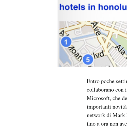
PODCAST
NEWSLETTER
I MIEI PREFERITI
SHOP
Entro poche sett
CALENDARIO
collaborano con i
Microsoft, che de
AREA PERSONALE
importanti novità
network di Mark 
Area Personale
fino a ora non ave
Newsletter