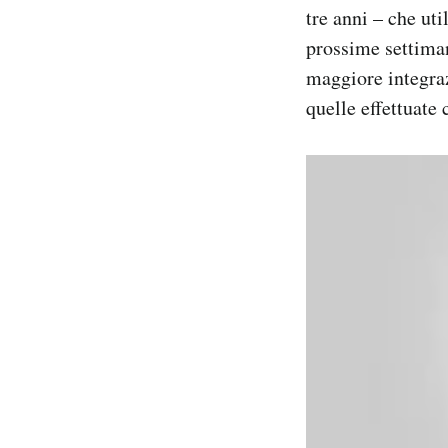
tre anni – che uti
Notifiche mobile
Regala il Post
prossime settiman
Hai bisogno di aiuto?
maggiore integraz
Esci
quelle effettuate