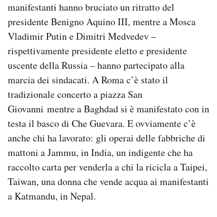
manifestanti hanno bruciato un ritratto del
Notifiche mobile
presidente Benigno Aquino III, mentre a Mosca
Regala il Post
Hai bisogno di aiuto?
Vladimir Putin e Dimitri Medvedev –
Esci
rispettivamente presidente eletto e presidente
uscente della Russia – hanno partecipato alla
marcia dei sindacati. A Roma c’è stato il
tradizionale concerto a piazza San
Giovanni mentre a Baghdad si è manifestato con in
testa il basco di Che Guevara. E ovviamente c’è
anche chi ha lavorato: gli operai delle fabbriche di
mattoni a Jammu, in India, un indigente che ha
raccolto carta per venderla a chi la ricicla a Taipei,
Taiwan, una donna che vende acqua ai manifestanti
a Katmandu, in Nepal.