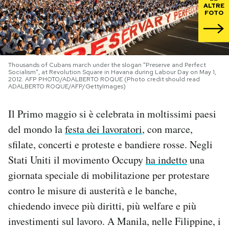
ALTRE
FOTO
PODCAST
NEWSLETTER
Thousands of Cubans march under the slogan "Preserve and Perfect
Socialism", at Revolution Square in Havana during Labour Day on May 1,
2012. AFP PHOTO/ADALBERTO ROQUE (Photo credit should read
ADALBERTO ROQUE/AFP/GettyImages)
I MIEI PREFERITI
Il Primo maggio si è celebrata in moltissimi paesi
SHOP
del mondo la
festa dei lavoratori
, con marce,
sfilate, concerti e proteste e bandiere rosse. Negli
CALENDARIO
Stati Uniti il movimento Occupy
ha indetto
una
giornata speciale di mobilitazione per protestare
AREA PERSONALE
contro le misure di austerità e le banche,
chiedendo invece più diritti, più welfare e più
Area Personale
investimenti sul lavoro. A Manila, nelle Filippine, i
Newsletter