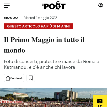
Auto
MONDO
Martedì 1 maggio 2012
QUESTO ARTICOLO HA PIÙ DI
14 ANNI
HOME
Il Primo Maggio in tutto il
Italia
Moda
mondo
Mondo
Libri
Politica
Consumismi
Foto di concerti, proteste e marce da Roma a
Tecnologia
Storie/Idee
Katmandu, e c'è anche chi lavora
Internet
Ok Boomer!
Scienza
Media
Condividi
Cultura
Europa
Economia
Altrecose
Sport
Mondiali calcio 2026
LE