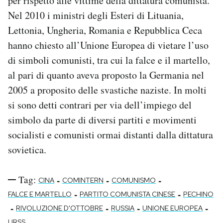
per rispetto alle vittime della dittatura comunista.
Nel 2010 i ministri degli Esteri di Lituania,
Lettonia, Ungheria, Romania e Repubblica Ceca
hanno chiesto all’Unione Europea di vietare l’uso
di simboli comunisti, tra cui la falce e il martello,
al pari di quanto aveva proposto la Germania nel
2005 a proposito delle svastiche naziste. In molti
si sono detti contrari per via dell’impiego del
simbolo da parte di diversi partiti e movimenti
socialisti e comunisti ormai distanti dalla dittatura
sovietica.
Tag:
-
-
-
CINA
COMINTERN
COMUNISMO
-
-
FALCE E MARTELLO
PARTITO COMUNISTA CINESE
PECHINO
-
-
-
-
RIVOLUZIONE D'OTTOBRE
RUSSIA
UNIONE EUROPEA
URSS