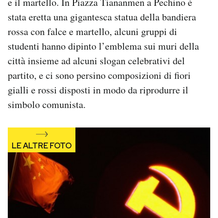
e il martello. In Piazza Tiananmen a Pechino è
Notifiche mobile
stata eretta una gigantesca statua della bandiera
Regala il Post
rossa con falce e martello, alcuni gruppi di
Hai bisogno di aiuto?
studenti hanno dipinto l’emblema sui muri della
Esci
città insieme ad alcuni slogan celebrativi del
partito, e ci sono persino composizioni di fiori
gialli e rossi disposti in modo da riprodurre il
simbolo comunista.