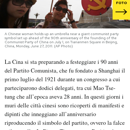
FOTO
PODCAST
NEWSLETTER
A Chinese woman holds up an umbrella near a giant communist party
symbol set up ahead of the 90th anniversary of the founding of the
Communist Party of China on July 1, on Tiananmen Square in Beijing,
China, Monday, June 27, 2011. (AP Photo)
I MIEI PREFERITI
La Cina si sta preparando a festeggiare i 90 anni
del Partito Comunista, che fu fondato a Shanghai il
SHOP
primo luglio del 1921 durante un congresso a cui
parteciparono dodici delegati, tra cui Mao Tse-
CALENDARIO
tung che all’epoca aveva 28 anni. In questi giorni i
muri delle città cinesi sono ricoperti di manifesti e
AREA PERSONALE
dipinti che inneggiano all’anniversario
Area Personale
riproducendo il simbolo del partito, ovvero la falce
Newsletter