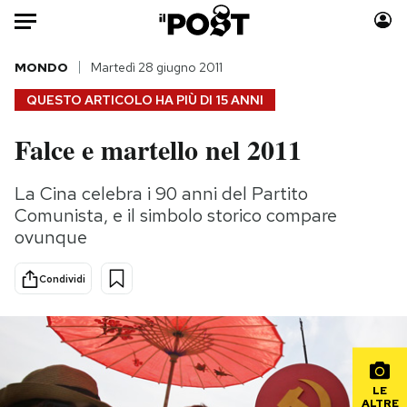
Auto
MONDO
Martedì 28 giugno 2011
QUESTO ARTICOLO HA PIÙ DI
15 ANNI
HOME
Falce e martello nel 2011
Italia
Moda
Mondo
Libri
La Cina celebra i 90 anni del Partito
Politica
Consumismi
Comunista, e il simbolo storico compare
Tecnologia
Storie/Idee
ovunque
Internet
Ok Boomer!
Condividi
Scienza
Media
Cultura
Europa
Economia
Altrecose
Sport
Mondiali calcio 2026
LE
ALTRE