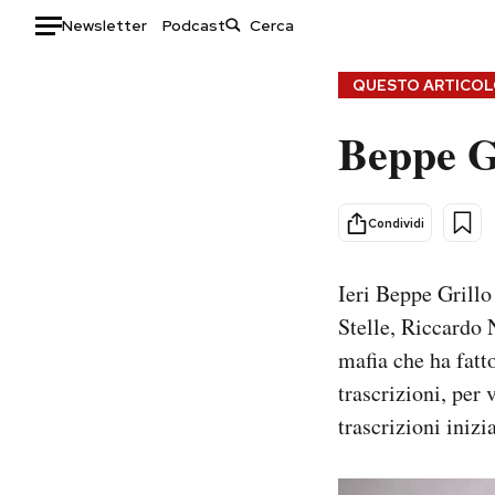
Newsletter
Podcast
Auto
QUESTO ARTICOLO
Beppe Gr
HOME
Italia
Moda
Mondo
Libri
Condividi
Politica
Consumismi
Tecnologia
Storie/Idee
Ieri Beppe Grillo
Internet
Ok Boomer!
Stelle, Riccardo 
Scienza
Media
mafia che ha fatto
Cultura
Europa
trascrizioni, per 
Economia
Altrecose
trascrizioni inizi
Sport
Mondiali calcio 2026