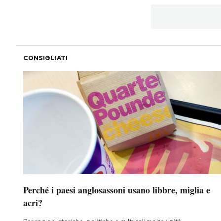
Notifiche mobile
Regala il Post
Hai bisogno di aiuto?
Esci
CONSIGLIATI
Perché i paesi anglosassoni usano libbre, miglia e
acri?