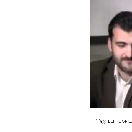
PODCAST
NEWSLETTER
I MIEI PREFERITI
SHOP
CALENDARIO
AREA PERSONALE
Tag:
BEPPE GRIL
Area Personale
Newsletter