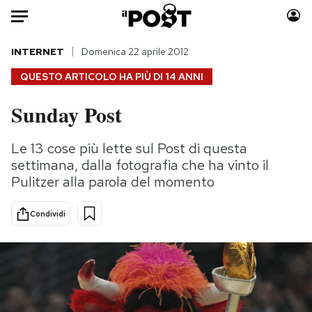
Auto
INTERNET
Domenica 22 aprile 2012
QUESTO ARTICOLO HA PIÙ DI
14 ANNI
HOME
Sunday Post
Italia
Moda
Mondo
Libri
Le 13 cose più lette sul Post di questa
Politica
Consumismi
settimana, dalla fotografia che ha vinto il
Tecnologia
Storie/Idee
Pulitzer alla parola del momento
Internet
Ok Boomer!
Condividi
Scienza
Media
Cultura
Europa
Economia
Altrecose
Sport
Mondiali calcio 2026