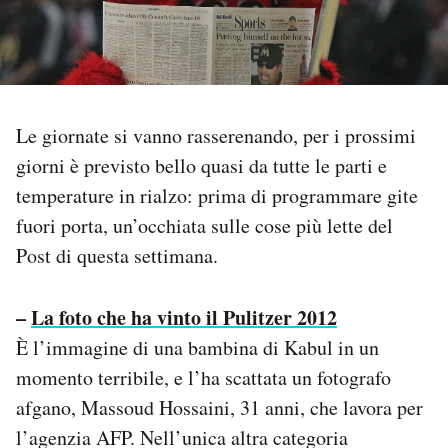
PODCAST
NEWSLETTER
Le giornate si vanno rasserenando, per i prossimi
giorni è previsto bello quasi da tutte le parti e
I MIEI PREFERITI
temperature in rialzo: prima di programmare gite
fuori porta, un’occhiata sulle cose più lette del
SHOP
Post di questa settimana.
CALENDARIO
–
La foto che ha vinto il Pulitzer 2012
È l’immagine di una bambina di Kabul in un
AREA PERSONALE
momento terribile, e l’ha scattata un fotografo
afgano, Massoud Hossaini, 31 anni, che lavora per
Area Personale
l’agenzia AFP. Nell’unica altra categoria
Newsletter