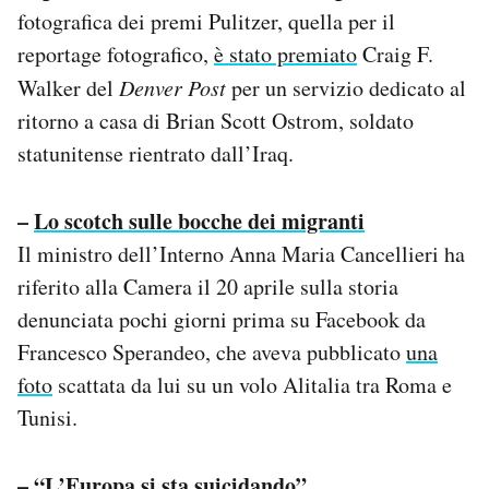
fotografica dei premi Pulitzer, quella per il
Notifiche mobile
Regala il Post
reportage fotografico,
è stato premiato
Craig F.
Hai bisogno di aiuto?
Walker del
Denver Post
per un servizio dedicato al
Esci
ritorno a casa di Brian Scott Ostrom, soldato
statunitense rientrato dall’Iraq.
–
Lo scotch sulle bocche dei migranti
Il ministro dell’Interno Anna Maria Cancellieri ha
riferito alla Camera il 20 aprile sulla storia
denunciata pochi giorni prima su Facebook da
Francesco Sperandeo, che aveva pubblicato
una
foto
scattata da lui su un volo Alitalia tra Roma e
Tunisi.
–
“L’Europa si sta suicidando”