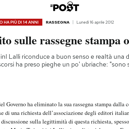
 HA PIÙ DI
14 ANNI
RASSEGNA
Lunedì 16 aprile 2012
tito sulle rassegne stampa 
nI Lalli riconduce a buon senso e realtà una 
 scorsi ha preso pieghe un po' ubriache: "sono 
del Governo ha eliminato la sua rassegna stampa dalla 
e di una richiesta dell’associazione degli editori italian
 discussione sulla legittimità di questa richiesta, spess