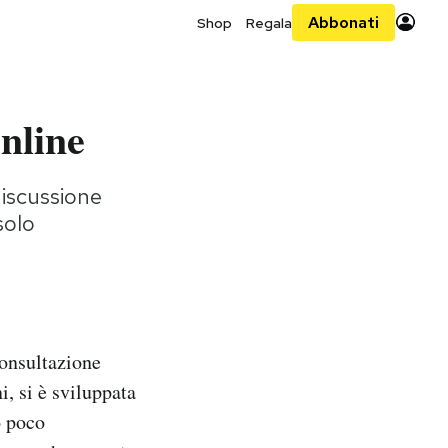
Abbonati
Shop
Regala
online
discussione
solo
consultazione
i, si è sviluppata
o poco