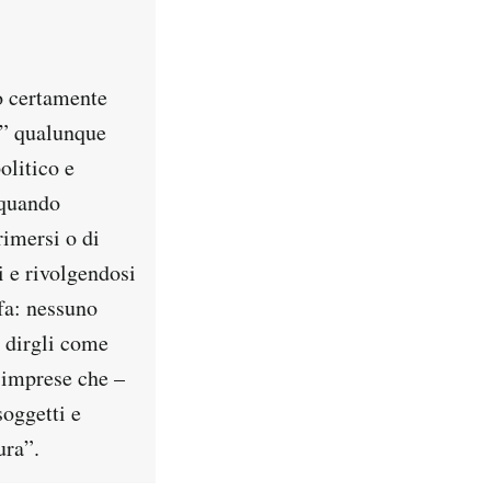
 o certamente
a” qualunque
olitico e
 quando
rimersi o di
i e rivolgendosi
 fa: nessuno
o dirgli come
e imprese che –
soggetti e
ura”.