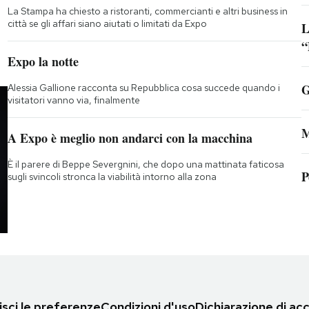
La Stampa ha chiesto a ristoranti, commercianti e altri business in
città se gli affari siano aiutati o limitati da Expo
L
“
;
Expo la notte
G
Alessia Gallione racconta su Repubblica cosa succede quando i
visitatori vanno via, finalmente
M
A Expo è meglio non andarci con la macchina
È il parere di Beppe Severgnini, che dopo una mattinata faticosa
P
sugli svincoli stronca la viabilità intorno alla zona
sci le preferenze
Condizioni d'uso
Dichiarazione di acc