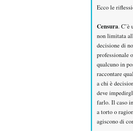
Notifiche mobile
Ecco le riflessi
Regala il Post
Hai bisogno di aiuto?
Censura
. C’è 
Esci
non limitata a
decisione di no
professionale o
qualcuno in pos
raccontare qua
a chi è decisio
deve impedirgl
farlo. Il caso 
a torto o ragio
agiscono di co