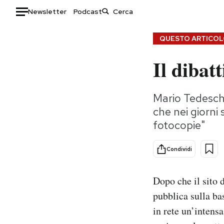
Newsletter
Podcast
Auto
QUESTO ARTICOLO
Il dibat
HOME
Italia
Moda
Mario Tedeschi
Mondo
Libri
che nei giorni
Politica
Consumismi
fotocopie"
Tecnologia
Storie/Idee
Internet
Ok Boomer!
Condividi
Scienza
Media
Cultura
Europa
Dopo che il sito 
Economia
Altrecose
pubblica sulla bas
Sport
Mondiali calcio 2026
in rete un’intensa