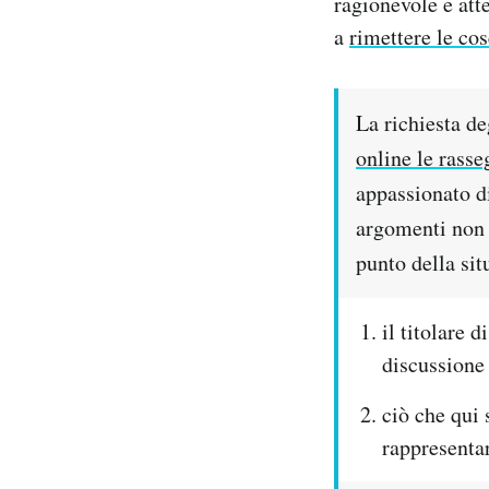
ragionevole e att
a
rimettere le cos
PODCAST
NEWSLETTER
La richiesta deg
online le rass
I MIEI PREFERITI
appassionato di
argomenti non 
punto della si
SHOP
il titolare 
CALENDARIO
discussione 
AREA PERSONALE
ciò che qui 
rappresentar
Area Personale
Newsletter