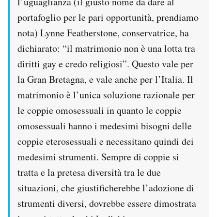
l’uguaglianza (il giusto nome da dare al
Notifiche mobile
portafoglio per le pari opportunità, prendiamo
Regala il Post
nota) Lynne Featherstone, conservatrice, ha
Hai bisogno di aiuto?
Esci
dichiarato: “il matrimonio non è una lotta tra
diritti gay e credo religiosi”. Questo vale per
la Gran Bretagna, e vale anche per l’Italia. Il
matrimonio è l’unica soluzione razionale per
le coppie omosessuali in quanto le coppie
omosessuali hanno i medesimi bisogni delle
coppie eterosessuali e necessitano quindi dei
medesimi strumenti. Sempre di coppie si
tratta e la pretesa diversità tra le due
situazioni, che giustificherebbe l’adozione di
strumenti diversi, dovrebbe essere dimostrata