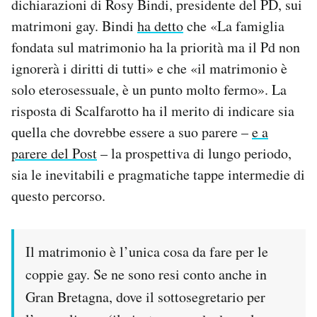
dichiarazioni di Rosy Bindi, presidente del PD, sui
matrimoni gay. Bindi
ha detto
che «La famiglia
PODCAST
fondata sul matrimonio ha la priorità ma il Pd non
ignorerà i diritti di tutti» e che «il matrimonio è
NEWSLETTER
solo eterosessuale, è un punto molto fermo». La
risposta di Scalfarotto ha il merito di indicare sia
I MIEI PREFERITI
quella che dovrebbe essere a suo parere –
e a
parere del Post
– la prospettiva di lungo periodo,
SHOP
sia le inevitabili e pragmatiche tappe intermedie di
questo percorso.
CALENDARIO
Il matrimonio è l’unica cosa da fare per le
AREA PERSONALE
coppie gay. Se ne sono resi conto anche in
Area Personale
Gran Bretagna, dove il sottosegretario per
Newsletter