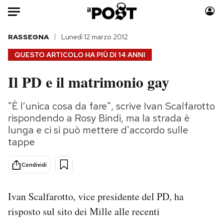
Auto
RASSEGNA
Lunedì 12 marzo 2012
QUESTO ARTICOLO HA PIÙ DI
14 ANNI
HOME
Il PD e il matrimonio gay
Italia
Moda
Mondo
Libri
"È l’unica cosa da fare", scrive Ivan Scalfarotto
Politica
Consumismi
rispondendo a Rosy Bindi, ma la strada è
Tecnologia
Storie/Idee
lunga e ci si può mettere d'accordo sulle
tappe
Internet
Ok Boomer!
Scienza
Media
Condividi
Cultura
Europa
Economia
Altrecose
Ivan Scalfarotto, vice presidente del PD, ha
Sport
Mondiali calcio 2026
risposto sul sito dei Mille alle recenti