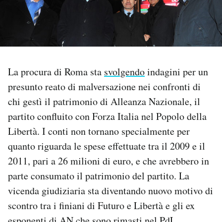
PODCAST
NEWSLETTER
La procura di Roma sta
svolgendo
indagini per un
presunto reato di malversazione nei confronti di
I MIEI PREFERITI
chi gestì il patrimonio di Alleanza Nazionale, il
partito confluito con Forza Italia nel Popolo della
SHOP
Libertà. I conti non tornano specialmente per
quanto riguarda le spese effettuate tra il 2009 e il
CALENDARIO
2011, pari a 26 milioni di euro, e che avrebbero in
parte consumato il patrimonio del partito. La
AREA PERSONALE
vicenda giudiziaria sta diventando nuovo motivo di
scontro tra i finiani di Futuro e Libertà e gli ex
Area Personale
Newsletter
esponenti di AN che sono rimasti nel PdL.