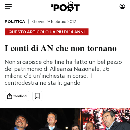
Auto
POLITICA
Giovedì 9 febbraio 2012
QUESTO ARTICOLO HA PIÙ DI
14 ANNI
HOME
I conti di AN che non tornano
Italia
Moda
Mondo
Libri
Non si capisce che fine ha fatto un bel pezzo
Politica
Consumismi
del patrimonio di Alleanza Nazionale, 26
Tecnologia
Storie/Idee
milioni: c'è un'inchiesta in corso, il
centrodestra ne sta litigando
Internet
Ok Boomer!
Scienza
Media
Condividi
Cultura
Europa
Economia
Altrecose
Sport
Mondiali calcio 2026