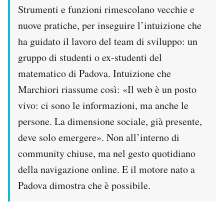
Strumenti e funzioni rimescolano vecchie e
PODCAST
nuove pratiche, per inseguire l’intuizione che
ha guidato il lavoro del team di sviluppo: un
NEWSLETTER
gruppo di studenti o ex-studenti del
matematico di Padova. Intuizione che
I MIEI PREFERITI
Marchiori riassume così: «Il web è un posto
vivo: ci sono le informazioni, ma anche le
SHOP
persone. La dimensione sociale, già presente,
deve solo emergere». Non all’interno di
community chiuse, ma nel gesto quotidiano
CALENDARIO
della navigazione online. E il motore nato a
Padova dimostra che è possibile.
AREA PERSONALE
Area Personale
Newsletter