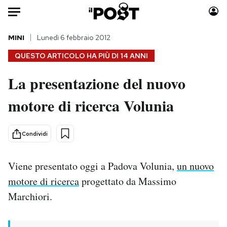
Auto
MINI
Lunedì 6 febbraio 2012
QUESTO ARTICOLO HA PIÙ DI
14 ANNI
HOME
La presentazione del nuovo
Italia
Moda
motore di ricerca Volunia
Mondo
Libri
Politica
Consumismi
Tecnologia
Storie/Idee
Condividi
Internet
Ok Boomer!
Scienza
Media
Viene presentato oggi a Padova Volunia,
un nuovo
Cultura
Europa
motore di ricerca
progettato da Massimo
Economia
Altrecose
Marchiori.
Sport
Mondiali calcio 2026