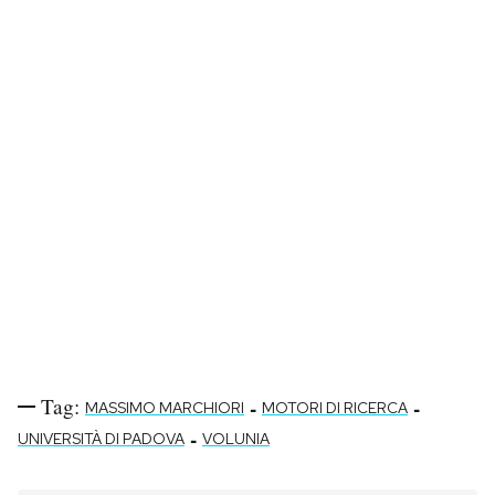
Notifiche mobile
Regala il Post
Hai bisogno di aiuto?
Esci
Tag:
-
-
MASSIMO MARCHIORI
MOTORI DI RICERCA
-
UNIVERSITÀ DI PADOVA
VOLUNIA