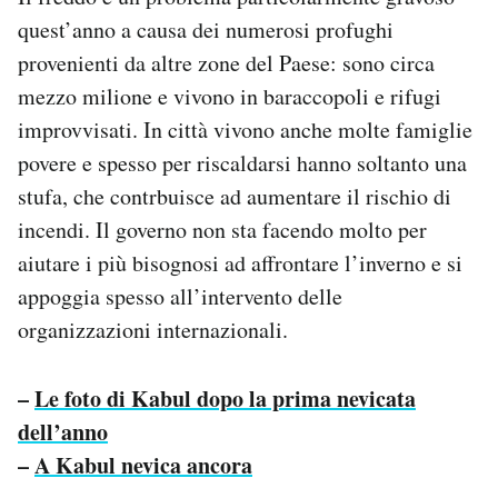
Notifiche mobile
quest’anno a causa dei numerosi profughi
Regala il Post
provenienti da altre zone del Paese: sono circa
Hai bisogno di aiuto?
mezzo milione e vivono in baraccopoli e rifugi
Esci
improvvisati. In città vivono anche molte famiglie
povere e spesso per riscaldarsi hanno soltanto una
stufa, che contrbuisce ad aumentare il rischio di
incendi. Il governo non sta facendo molto per
aiutare i più bisognosi ad affrontare l’inverno e si
appoggia spesso all’intervento delle
organizzazioni internazionali.
–
Le foto di Kabul dopo la prima nevicata
dell’anno
–
A Kabul nevica ancora