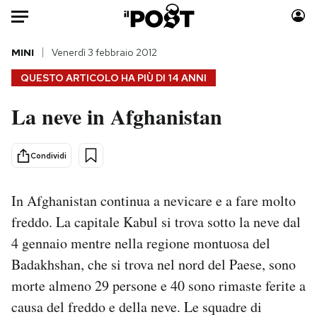
Auto
MINI
Venerdì 3 febbraio 2012
QUESTO ARTICOLO HA PIÙ DI
14 ANNI
HOME
La neve in Afghanistan
Italia
Moda
Mondo
Libri
Condividi
Politica
Consumismi
Tecnologia
Storie/Idee
In Afghanistan continua a nevicare e a fare molto
Internet
Ok Boomer!
freddo. La capitale Kabul si trova sotto la neve dal
Scienza
Media
4 gennaio mentre nella regione montuosa del
Cultura
Europa
Badakhshan, che si trova nel nord del Paese, sono
Economia
Altrecose
Sport
Mondiali calcio 2026
morte almeno 29 persone e 40 sono rimaste ferite a
causa del freddo e della neve. Le squadre di