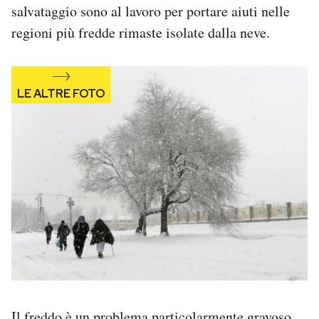
salvataggio sono al lavoro per portare aiuti nelle
PODCAST
regioni più fredde rimaste isolate dalla neve.
NEWSLETTER
I MIEI PREFERITI
SHOP
CALENDARIO
AREA PERSONALE
Area Personale
Newsletter
Il freddo è un problema particolarmente gravoso