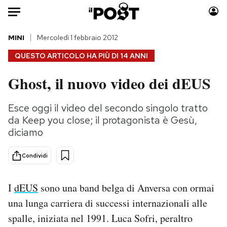
Auto
MINI
Mercoledì 1 febbraio 2012
QUESTO ARTICOLO HA PIÙ DI
14 ANNI
HOME
Ghost, il nuovo video dei dEUS
Italia
Moda
Mondo
Libri
Esce oggi il video del secondo singolo tratto
Politica
Consumismi
da Keep you close; il protagonista è Gesù,
Tecnologia
Storie/Idee
diciamo
Internet
Ok Boomer!
Condividi
Scienza
Media
Cultura
Europa
I
dEUS
sono una band belga di Anversa con ormai
Economia
Altrecose
una lunga carriera di successi internazionali alle
Sport
Mondiali calcio 2026
spalle, iniziata nel 1991. Luca Sofri, peraltro