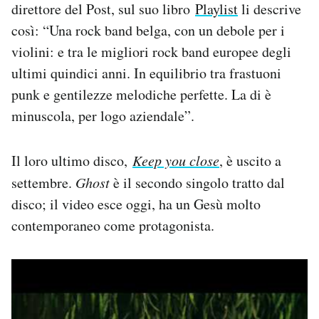
direttore del Post, sul suo libro
Playlist
li descrive
così: “Una rock band belga, con un debole per i
PODCAST
violini: e tra le migliori rock band europee degli
ultimi quindici anni. In equilibrio tra frastuoni
NEWSLETTER
punk e gentilezze melodiche perfette. La di è
minuscola, per logo aziendale”.
I MIEI PREFERITI
Il loro ultimo disco,
Keep you close
, è uscito a
SHOP
settembre.
Ghost
è il secondo singolo tratto dal
disco; il video esce oggi, ha un Gesù molto
CALENDARIO
contemporaneo come protagonista.
AREA PERSONALE
Area Personale
Newsletter