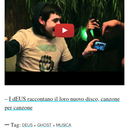
Notifiche mobile
Regala il Post
Hai bisogno di aiuto?
Esci
–
I dEUS raccontano il loro nuovo disco, canzone
per canzone
Tag:
-
-
DEUS
GHOST
MUSICA