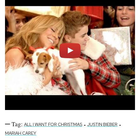
PODCAST
NEWSLETTER
I MIEI PREFERITI
SHOP
CALENDARIO
AREA PERSONALE
Tag:
-
-
ALL I WANT FOR CHRISTMAS
JUSTIN BIEBER
Area Personale
MARIAH CAREY
Newsletter