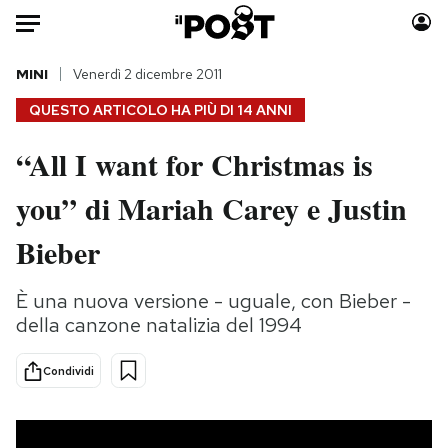
Auto
MINI
Venerdì 2 dicembre 2011
QUESTO ARTICOLO HA PIÙ DI
14 ANNI
HOME
“All I want for Christmas is
Italia
Moda
you” di Mariah Carey e Justin
Mondo
Libri
Politica
Consumismi
Bieber
Tecnologia
Storie/Idee
Internet
Ok Boomer!
È una nuova versione - uguale, con Bieber -
Scienza
Media
della canzone natalizia del 1994
Cultura
Europa
Economia
Altrecose
Condividi
Sport
Mondiali calcio 2026