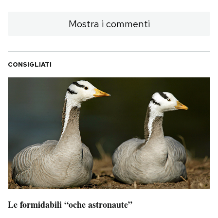
Notifiche mobile
Regala il Post
Mostra i commenti
Hai bisogno di aiuto?
Esci
CONSIGLIATI
Le formidabili “oche astronaute”