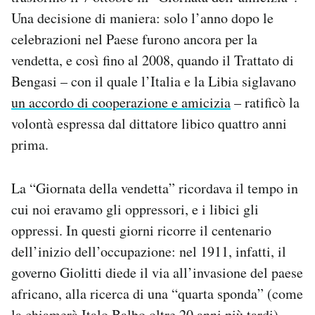
Notifiche mobile
Una decisione di maniera: solo l’anno dopo le
Regala il Post
celebrazioni nel Paese furono ancora per la
Hai bisogno di aiuto?
vendetta, e così fino al 2008, quando il Trattato di
Esci
Bengasi – con il quale l’Italia e la Libia siglavano
un accordo di cooperazione e amicizia
– ratificò la
volontà espressa dal dittatore libico quattro anni
prima.
La “Giornata della vendetta” ricordava il tempo in
cui noi eravamo gli oppressori, e i libici gli
oppressi. In questi giorni ricorre il centenario
dell’inizio dell’occupazione: nel 1911, infatti, il
governo Giolitti diede il via all’invasione del paese
africano, alla ricerca di una “quarta sponda” (come
la chiamerà Italo Balbo oltre 20 anni più tardi)