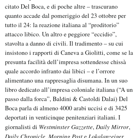
citato Del Boca, e di poche altre – trascurano
quanto accade dal pomeriggio del 23 ottobre per
tutto il 24: la reazione italiana al “proditorio”
attacco libico. Un altro e peggiore “eccidio”,
stavolta a danno di civili. Il tradimento – su cui
insistono i rapporti di Caneva a Giolitti, come se la
presunta facilità dell’impresa sottendesse chissà
quale accordo infranto dai libici – e l’orrore
alimentano una rappresaglia disumana. In un suo
libro dedicato all’impresa coloniale italiana (“A un
passo dalla forca”, Baldini & Castoldi Dalai) Del
Boca parla di almeno 4000 arabi uccisi e di 3425
deportati in venticinque penitenziari italiani. I
giornalisti di
Westminster Gazzette
,
Daily Mirror
,
Daily Chronicle
,
Morning Post
e
Lokalanzeiger
,