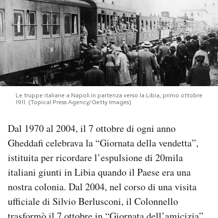
PODCAST
NEWSLETTER
I MIEI PREFERITI
Le truppe italiane a Napoli in partenza verso la Libia, primo ottobre
1911. (Topical Press Agency/Getty Images)
SHOP
Dal 1970 al 2004, il 7 ottobre di ogni anno
Gheddafi celebrava la “Giornata della vendetta”,
CALENDARIO
istituita per ricordare l’espulsione di 20mila
italiani giunti in Libia quando il Paese era una
AREA PERSONALE
nostra colonia. Dal 2004, nel corso di una visita
ufficiale di Silvio Berlusconi, il Colonnello
Area Personale
Newsletter
trasformò il 7 ottobre in “Giornata dell’amicizia”.