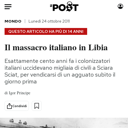
Auto
MONDO
Lunedì 24 ottobre 2011
QUESTO ARTICOLO HA PIÙ DI
14 ANNI
HOME
Il massacro italiano in Libia
Italia
Moda
Mondo
Libri
Esattamente cento anni fa i colonizzatori
Politica
Consumismi
italiani uccidevano migliaia di civili a Sciara
Tecnologia
Storie/Idee
Sciat, per vendicarsi di un agguato subìto il
giorno prima
Internet
Ok Boomer!
Scienza
Media
di
Igor Principe
Cultura
Europa
Economia
Altrecose
Condividi
Sport
Mondiali calcio 2026