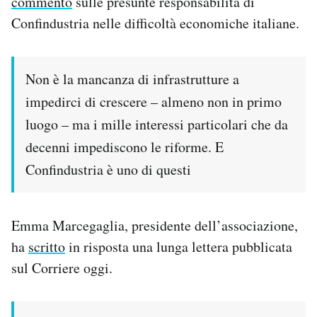
commento
sulle presunte responsabilità di
Confindustria nelle difficoltà economiche italiane.
PODCAST
NEWSLETTER
Non è la mancanza di infrastrutture a
impedirci di crescere – almeno non in primo
luogo – ma i mille interessi particolari che da
I MIEI PREFERITI
decenni impediscono le riforme. E
Confindustria è uno di questi
SHOP
CALENDARIO
Emma Marcegaglia, presidente dell’associazione,
ha
scritto
in risposta una lunga lettera pubblicata
AREA PERSONALE
sul Corriere oggi.
Area Personale
Newsletter