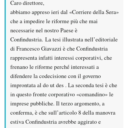
Caro direttore,
Notifiche mobile
abbiamo appreso ieri dal «Corriere della Sera»
Regala il Post
Hai bisogno di aiuto?
che a impedire le riforme più che mai
Esci
necessarie nel nostro Paese è
Confindustria. La tesi illustrata nell’editoriale
di Francesco Giavazzi è che Confindustria
rappresenta infatti interessi corporativi, che
frenano le riforme perché interessati a
difendere la codecisione con il governo
improntata al do ut des . La seconda tesi è che
in questo fronte corporativo «comandino» le
imprese pubbliche. Il terzo argomento, a
conferma, è che sull’articolo 8 della manovra
estiva Confindustria avrebbe aggirato e