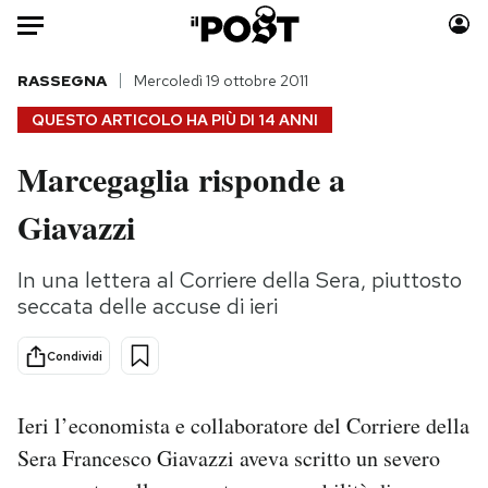
Auto
RASSEGNA
Mercoledì 19 ottobre 2011
QUESTO ARTICOLO HA PIÙ DI
14 ANNI
HOME
Marcegaglia risponde a
Italia
Moda
Giavazzi
Mondo
Libri
Politica
Consumismi
In una lettera al Corriere della Sera, piuttosto
Tecnologia
Storie/Idee
seccata delle accuse di ieri
Internet
Ok Boomer!
Scienza
Media
Condividi
Cultura
Europa
Economia
Altrecose
Ieri l’economista e collaboratore del Corriere della
Sport
Mondiali calcio 2026
Sera Francesco Giavazzi aveva scritto un severo