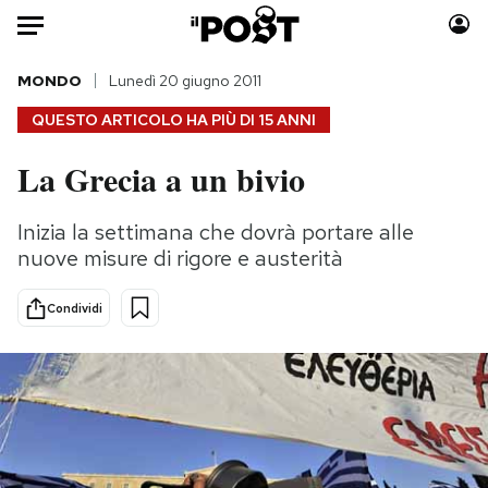
Auto
MONDO
Lunedì 20 giugno 2011
QUESTO ARTICOLO HA PIÙ DI
15 ANNI
HOME
La Grecia a un bivio
Italia
Moda
Mondo
Libri
Inizia la settimana che dovrà portare alle
Politica
Consumismi
nuove misure di rigore e austerità
Tecnologia
Storie/Idee
Internet
Ok Boomer!
Condividi
Scienza
Media
Cultura
Europa
Economia
Altrecose
Sport
Mondiali calcio 2026