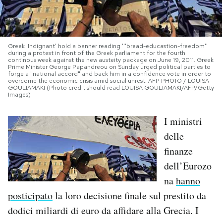
PODCAST
Greek 'Indignant' hold a banner reading '''bread-educastion-freedom''
NEWSLETTER
during a protest in front of the Greek parliament for the fourth
continous week against the new austeity package on June 19, 2011. Greek
Prime Minister George Papandreou on Sunday urged political parties to
forge a "national accord" and back him in a confidence vote in order to
overcome the economic crisis amid social unrest. AFP PHOTO / LOUISA
I MIEI PREFERITI
GOULIAMAKI (Photo credit should read LOUISA GOULIAMAKI/AFP/Getty
Images)
SHOP
I ministri
delle
finanze
CALENDARIO
dell’Eurozo
na
hanno
AREA PERSONALE
posticipato
la loro decisione finale sul prestito da
Area Personale
dodici miliardi di euro da affidare alla Grecia. I
Newsletter