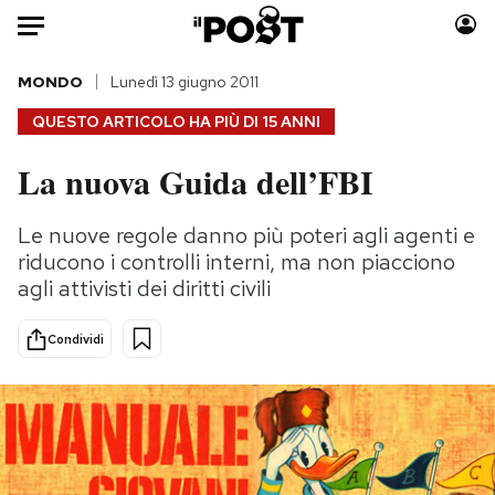
Auto
MONDO
Lunedì 13 giugno 2011
QUESTO ARTICOLO HA PIÙ DI
15 ANNI
HOME
La nuova Guida dell’FBI
Italia
Moda
Mondo
Libri
Le nuove regole danno più poteri agli agenti e
Politica
Consumismi
riducono i controlli interni, ma non piacciono
Tecnologia
Storie/Idee
agli attivisti dei diritti civili
Internet
Ok Boomer!
Condividi
Scienza
Media
Cultura
Europa
Economia
Altrecose
Sport
Mondiali calcio 2026