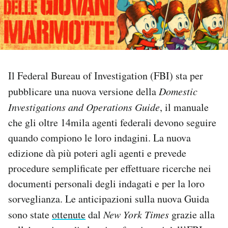
PODCAST
NEWSLETTER
Il Federal Bureau of Investigation (FBI) sta per
I MIEI PREFERITI
pubblicare una nuova versione della
Domestic
Investigations and Operations Guide
, il manuale
che gli oltre 14mila agenti federali devono seguire
SHOP
quando compiono le loro indagini. La nuova
edizione dà più poteri agli agenti e prevede
CALENDARIO
procedure semplificate per effettuare ricerche nei
documenti personali degli indagati e per la loro
AREA PERSONALE
sorveglianza. Le anticipazioni sulla nuova Guida
Area Personale
sono state
ottenute
dal
New York Times
grazie alla
Newsletter