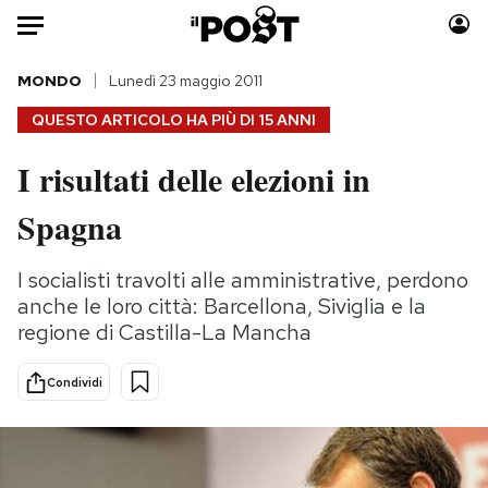
Auto
MONDO
Lunedì 23 maggio 2011
QUESTO ARTICOLO HA PIÙ DI
15 ANNI
HOME
I risultati delle elezioni in
Italia
Moda
Spagna
Mondo
Libri
Politica
Consumismi
I socialisti travolti alle amministrative, perdono
Tecnologia
Storie/Idee
anche le loro città: Barcellona, Siviglia e la
Internet
Ok Boomer!
regione di Castilla-La Mancha
Scienza
Media
Cultura
Europa
Condividi
Economia
Altrecose
Sport
Mondiali calcio 2026