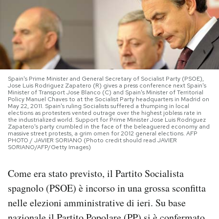
PODCAST
NEWSLETTER
Spain's Prime Minister and General Secretary of Socialist Party (PSOE),
I MIEI PREFERITI
Jose Luis Rodriguez Zapatero (R) gives a press conference next Spain's
Minister of Transport Jose Blanco (C) and Spain's Minister of Territorial
Policy Manuel Chaves to at the Socialist Party headquarters in Madrid on
May 22, 2011. Spain's ruling Socialists suffered a thumping in local
elections as protesters vented outrage over the highest jobless rate in
SHOP
the industrialized world. Support for Prime Minister Jose Luis Rodriguez
Zapatero's party crumbled in the face of the beleaguered economy and
massive street protests, a grim omen for 2012 general elections. AFP
PHOTO / JAVIER SORIANO (Photo credit should read JAVIER
SORIANO/AFP/Getty Images)
CALENDARIO
Come era stato previsto, il Partito Socialista
AREA PERSONALE
spagnolo (PSOE) è incorso in una grossa sconfitta
nelle elezioni amministrative di ieri. Su base
Area Personale
Newsletter
nazionale il Partito Popolare (PP) si è confermato