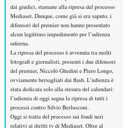
dai giudici, stamane alla ripresa del processo
PODCAST
Mediaset. Dunque, come già si era saputo, i
difensori del premier non hanno presentato
NEWSLETTER
alcun legittimo impedimento per l’udienza
odierna.
I MIEI PREFERITI
La ripresa del processo è avvenuta tra molti
fotografi e giornalisti, presenti i due difensori
SHOP
del premier, Niccolò Ghedini e Piero Longo,
ovviamente bersagliati dai flash. L’udienza è
CALENDARIO
stata dedicata solo alla stesura del calendari:
l’udienza di oggi segna la ripresa di tutti i
AREA PERSONALE
processi contro Silvio Berlusconi.
Oggi si tratta del processo sui fondi neri
Area Personale
relativi ai diritti tv di Mediaset. Oltre al
Newsletter