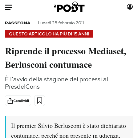
Auto
RASSEGNA
Lunedì 28 febbraio 2011
QUESTO ARTICOLO HA PIÙ DI
15 ANNI
HOME
Riprende il processo Mediaset,
Italia
Moda
Berlusconi contumace
Mondo
Libri
Politica
Consumismi
È l'avvio della stagione dei processi al
Tecnologia
Storie/Idee
PresdelCons
Internet
Ok Boomer!
Scienza
Media
Condividi
Cultura
Europa
Economia
Altrecose
Sport
Mondiali calcio 2026
Il premier Silvio Berlusconi è stato dichiarato
contumace, perché non presente in udienza,