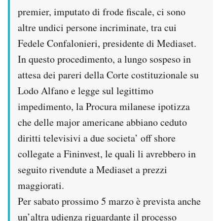
Notifiche mobile
premier, imputato di frode fiscale, ci sono
Regala il Post
altre undici persone incriminate, tra cui
Hai bisogno di aiuto?
Fedele Confalonieri, presidente di Mediaset.
Esci
In questo procedimento, a lungo sospeso in
attesa dei pareri della Corte costituzionale su
Lodo Alfano e legge sul legittimo
impedimento, la Procura milanese ipotizza
che delle major americane abbiano ceduto
diritti televisivi a due societa’ off shore
collegate a Fininvest, le quali li avrebbero in
seguito rivendute a Mediaset a prezzi
maggiorati.
Per sabato prossimo 5 marzo è prevista anche
un’altra udienza riguardante il processo