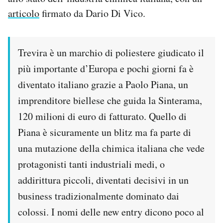
articolo
firmato da Dario Di Vico.
PODCAST
Trevira è un marchio di poliestere giudicato il
NEWSLETTER
più importante d’Europa e pochi giorni fa è
diventato italiano grazie a Paolo Piana, un
I MIEI PREFERITI
imprenditore biellese che guida la Sinterama,
120 milioni di euro di fatturato. Quello di
SHOP
Piana è sicuramente un blitz ma fa parte di
una mutazione della chimica italiana che vede
CALENDARIO
protagonisti tanti industriali medi, o
addirittura piccoli, diventati decisivi in un
AREA PERSONALE
business tradizionalmente dominato dai
Area Personale
colossi. I nomi delle new entry dicono poco al
Newsletter