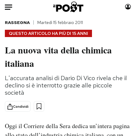
Auto
RASSEGNA
Martedì 15 febbraio 2011
QUESTO ARTICOLO HA PIÙ DI
15 ANNI
HOME
La nuova vita della chimica
Italia
Moda
italiana
Mondo
Libri
Politica
Consumismi
L'accurata analisi di Dario Di Vico rivela che il
Tecnologia
Storie/Idee
declino si è interrotto grazie alle piccole
Internet
Ok Boomer!
società
Scienza
Media
Cultura
Europa
Condividi
Economia
Altrecose
Sport
Mondiali calcio 2026
Oggi il Corriere della Sera dedica un’intera pagina
allo stato dell’industria chimica italiana, con un