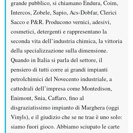
grande pubblico, si chiamano Endura, Coim,
Notifiche mobile
Intercos, Zobele, Sapio, Acs-Dobfar, Clerici
Regala il Post
Hai bisogno di aiuto?
Sacco e P&R. Producono vernici, adesivi,
Esci
cosmetici, detergenti e rappresentano la
seconda vita dell’industria chimica, la vittoria
della specializzazione sulla dimensione.
Quando in Italia si parla del settore, il
pensiero di tutti corre ai grandi impianti
petrolchimici del Novecento industriale, a
cattedrali dell’impresa come Montedison,
Enimont, Snia, Caffaro, fino al
disgraziatissimo impianto di Marghera (oggi
Vinyls), e il giudizio che se ne trae è uno solo:
siamo fuori gioco. Abbiamo sciupato le carte