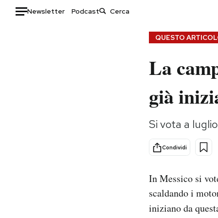
Newsletter
Podcast
Auto
QUESTO ARTICOLO
La camp
HOME
Italia
Moda
già inizi
Mondo
Libri
Politica
Consumismi
Si vota a lugli
Tecnologia
Storie/Idee
Internet
Ok Boomer!
Condividi
Scienza
Media
Cultura
Europa
In Messico si vote
Economia
Altrecose
scaldando i motor
Sport
Mondiali calcio 2026
iniziano da ques