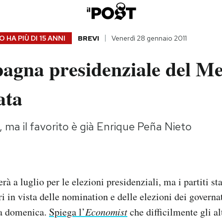
 HA PIÙ DI
15 ANNI
BREVI
Venerdì 28 gennaio 2011
agna presidenziale del Me
ata
o, ma il favorito è già Enrique Peña Nieto
rà a luglio per le elezioni presidenziali, ma i partiti st
i in vista delle nomination e delle elezioni dei governat
ta domenica.
Spiega l’
Economist
che difficilmente gli alt