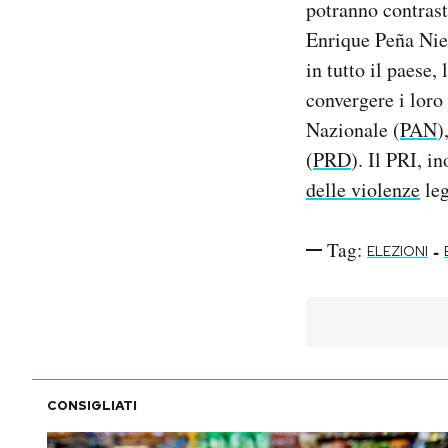
potranno contrasta
Enrique Peña Niet
PODCAST
in tutto il paese,
convergere i loro 
NEWSLETTER
Nazionale (
PAN
)
(
PRD
). Il PRI, 
I MIEI PREFERITI
delle violenze
leg
SHOP
Tag:
-
ELEZIONI
CALENDARIO
AREA PERSONALE
CONSIGLIATI
Area Personale
Newsletter