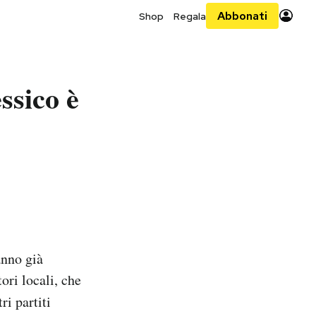
Abbonati
Shop
Regala
ssico è
anno già
ori locali, che
ri partiti