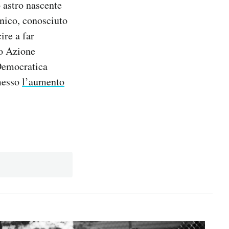
o astro nascente
enico, conosciuto
ire a far
to Azione
 Democratica
rmesso
l’aumento