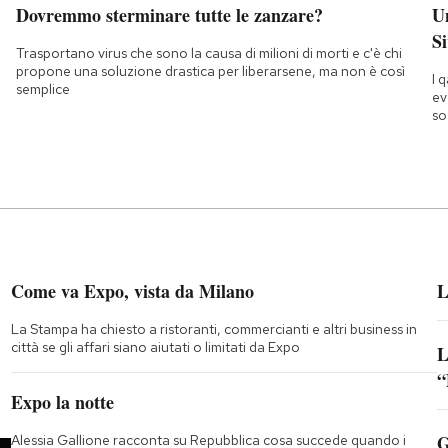
Dovremmo sterminare tutte le zanzare?
Un
Si
Trasportano virus che sono la causa di milioni di morti e c'è chi
propone una soluzione drastica per liberarsene, ma non è così
I 
semplice
ev
so
Come va Expo, vista da Milano
L
La Stampa ha chiesto a ristoranti, commercianti e altri business in
città se gli affari siano aiutati o limitati da Expo
L
“
;
Expo la notte
G
Alessia Gallione racconta su Repubblica cosa succede quando i