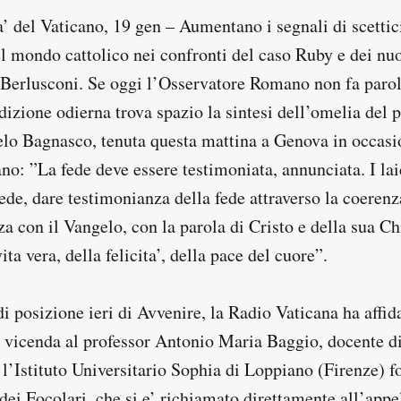
’ del Vaticano, 19 gen – Aumentano i segnali di scettic
l mondo cattolico nei confronti del caso Ruby e dei nuo
 Berlusconi. Se oggi l’Osservatore Romano non fa parol
dizione odierna trova spazio la sintesi dell’omelia del 
elo Bagnasco, tenuta questa mattina a Genova in occasio
no: ”La fede deve essere testimoniata, annunciata. I la
ede, dare testimonianza della fede attraverso la coerenza
za con il Vangelo, con la parola di Cristo e della sua Chi
ita vera, della felicita’, della pace del cuore”.
i posizione ieri di Avvenire, la Radio Vaticana ha affid
a vicenda al professor Antonio Maria Baggio, docente di
 l’Istituto Universitario Sophia di Loppiano (Firenze) f
ei Focolari, che si e’ richiamato direttamente all’appe