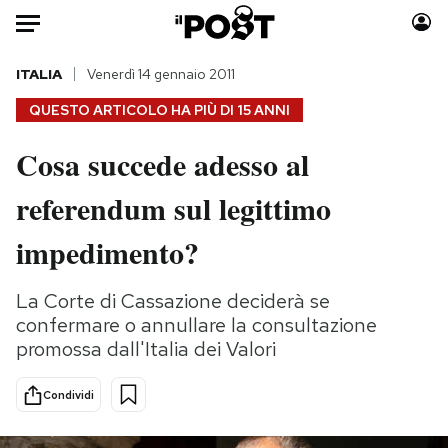
Auto
ITALIA
Venerdì 14 gennaio 2011
QUESTO ARTICOLO HA PIÙ DI
15 ANNI
HOME
Cosa succede adesso al
Italia
Moda
referendum sul legittimo
Mondo
Libri
Politica
Consumismi
impedimento?
Tecnologia
Storie/Idee
Internet
Ok Boomer!
La Corte di Cassazione deciderà se
Scienza
Media
confermare o annullare la consultazione
Cultura
Europa
promossa dall'Italia dei Valori
Economia
Altrecose
Condividi
Sport
Mondiali calcio 2026