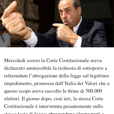
PODCAST
NEWSLETTER
I MIEI PREFERITI
Mercoledì scorso la Corte Costituzionale aveva
SHOP
dichiarato ammissibile la richiesta di sottoporre a
referendum l’abrogazione della legge sul legittimo
CALENDARIO
impedimento, promossa dall’Italia dei Valori che a
questo scopo aveva raccolto le firme di 500.000
AREA PERSONALE
elettori. Il giorno dopo, cioè ieri, la stessa Corte
Area Personale
Costituzionale è intervenuta pesantemente sullo
Newsletter
stesso testo di legge: abrogandone alcune parti e