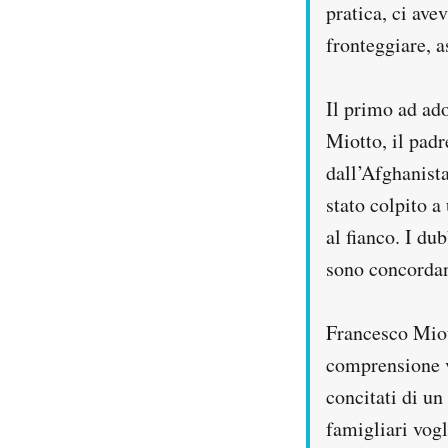
pratica, ci ave
Notifiche mobile
fronteggiare, a
Regala il Post
Hai bisogno di aiuto?
Esci
Il primo ad ad
Miotto, il pad
dall’Afghanista
stato colpito a
al fianco. I du
sono concordan
Francesco Miot
comprensione v
concitati di un
famigliari vog