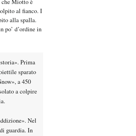
e che Miotto è
olpito al fianco. I
ito alla spalla.
n po’ d’ordine in
 storia». Prima
iettile sparato
«Snow», a 450
olato a colpire
ia.
addizione». Nel
di guardia. In