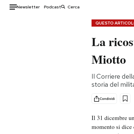
Newsletter
Podcast
Auto
QUESTO ARTICOLO
La ricos
HOME
Italia
Moda
Miotto
Mondo
Libri
Politica
Consumismi
Il Corriere del
Tecnologia
Storie/Idee
storia del mili
Internet
Ok Boomer!
Scienza
Media
Condividi
Cultura
Europa
Economia
Altrecose
Il 31 dicembre un
Sport
Mondiali calcio 2026
momento si dice c