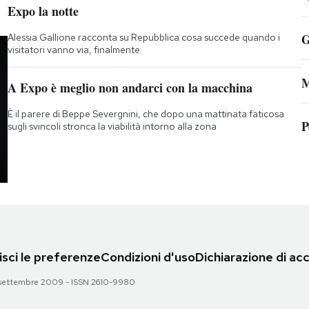
;
Expo la notte
G
Alessia Gallione racconta su Repubblica cosa succede quando i
visitatori vanno via, finalmente
M
A Expo è meglio non andarci con la macchina
È il parere di Beppe Severgnini, che dopo una mattinata faticosa
P
sugli svincoli stronca la viabilità intorno alla zona
sci le preferenze
Condizioni d'uso
Dichiarazione di acc
 28 settembre 2009 - ISSN 2610-9980