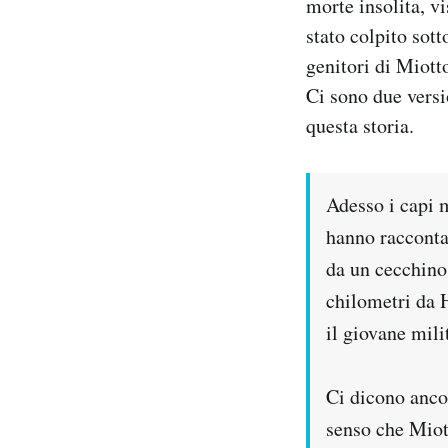
morte insolita, vi
stato colpito sott
PODCAST
genitori di Miotto
Ci sono due versi
NEWSLETTER
questa storia.
I MIEI PREFERITI
Adesso i capi m
hanno raccontat
SHOP
da un cecchino
chilometri da 
CALENDARIO
il giovane mili
AREA PERSONALE
Ci dicono ancor
Area Personale
senso che Miott
Newsletter