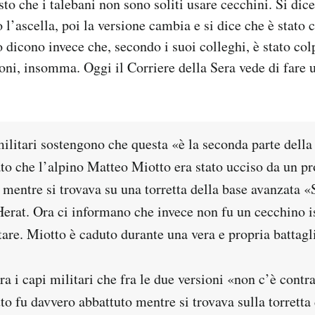
sto che i talebani non sono soliti usare cecchini. Si dic
o l’ascella, poi la versione cambia e si dice che è stato c
 dicono invece che, secondo i suoi colleghi, è stato colp
oni, insomma. Oggi il Corriere della Sera vede di fare u
ilitari sostengono che questa «è la seconda parte della
o che l’alpino Matteo Miotto era stato ucciso da un pro
 mentre si trovava su una torretta della base avanzata 
Herat. Ora ci informano che invece non fu un cecchino is
tare. Miotto è caduto durante una vera e propria battagl
a i capi militari che fra le due versioni «non c’è contr
o fu davvero abbattuto mentre si trovava sulla torretta 