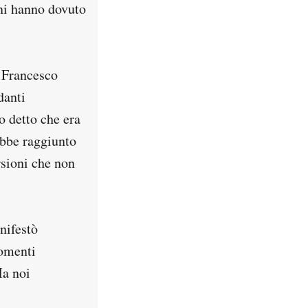
ini hanno dovuto
o Francesco
danti
o detto che era
rebbe raggiunto
rsioni che non
nifestò
momenti
Ma noi