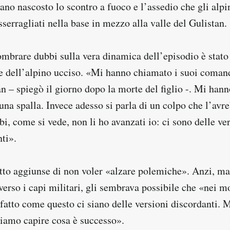
vano nascosto lo scontro a fuoco e l’assedio che gli alp
sserragliati nella base in mezzo alla valle del Gulistan.
ombrare dubbi sulla vera dinamica dell’episodio è stat
re dell’alpino ucciso. «Mi hanno chiamato i suoi coman
n – spiegò il giorno dopo la morte del figlio -. Mi hann
 una spalla. Invece adesso si parla di un colpo che l’av
bbi, come si vede, non li ho avanzati io: ci sono delle ve
ti».
to aggiunse di non voler «alzare polemiche». Anzi, ma
erso i capi militari, gli sembrava possibile che «nei 
 fatto come questo ci siano delle versioni discordanti. 
liamo capire cosa è successo».