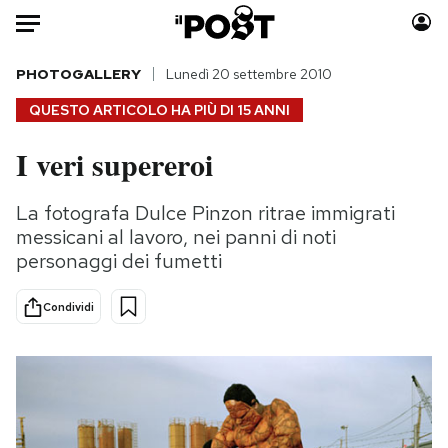
Auto
PHOTOGALLERY
Lunedì 20 settembre 2010
QUESTO ARTICOLO HA PIÙ DI
15 ANNI
HOME
I veri supereroi
Italia
Moda
Mondo
Libri
La fotografa Dulce Pinzon ritrae immigrati
Politica
Consumismi
messicani al lavoro, nei panni di noti
Tecnologia
Storie/Idee
personaggi dei fumetti
Internet
Ok Boomer!
Condividi
Scienza
Media
Cultura
Europa
Economia
Altrecose
Sport
Mondiali calcio 2026