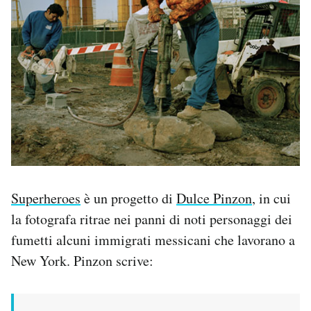
PODCAST
NEWSLETTER
I MIEI PREFERITI
SHOP
Superheroes
è un progetto di
Dulce Pinzon
, in cui
CALENDARIO
la fotografa ritrae nei panni di noti personaggi dei
fumetti alcuni immigrati messicani che lavorano a
AREA PERSONALE
New York. Pinzon scrive:
Area Personale
Newsletter