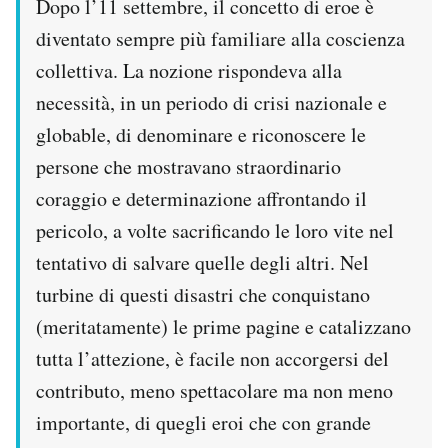
Dopo l’11 settembre, il concetto di eroe è
Notifiche mobile
diventato sempre più familiare alla coscienza
Regala il Post
collettiva. La nozione rispondeva alla
Hai bisogno di aiuto?
Esci
necessità, in un periodo di crisi nazionale e
globable, di denominare e riconoscere le
persone che mostravano straordinario
coraggio e determinazione affrontando il
pericolo, a volte sacrificando le loro vite nel
tentativo di salvare quelle degli altri. Nel
turbine di questi disastri che conquistano
(meritatamente) le prime pagine e catalizzano
tutta l’attezione, è facile non accorgersi del
contributo, meno spettacolare ma non meno
importante, di quegli eroi che con grande