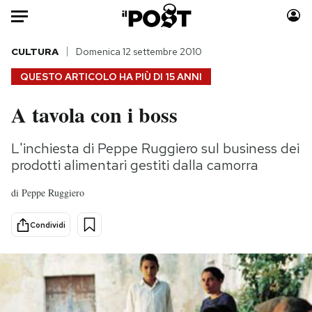
Auto
CULTURA
Domenica 12 settembre 2010
QUESTO ARTICOLO HA PIÙ DI
15 ANNI
HOME
A tavola con i boss
Italia
Moda
Mondo
Libri
L'inchiesta di Peppe Ruggiero sul business dei
Politica
Consumismi
prodotti alimentari gestiti dalla camorra
Tecnologia
Storie/Idee
di
Peppe Ruggiero
Internet
Ok Boomer!
Scienza
Media
Condividi
Cultura
Europa
Economia
Altrecose
Sport
Mondiali calcio 2026