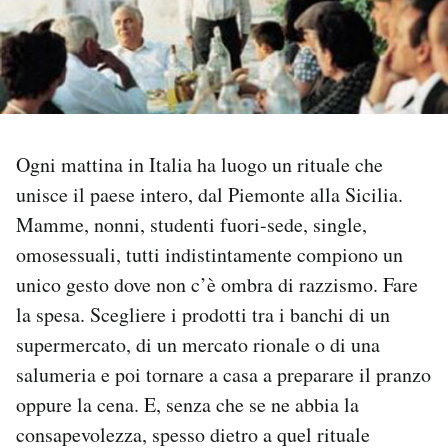
PODCAST
NEWSLETTER
Ogni mattina in Italia ha luogo un rituale che
I MIEI PREFERITI
unisce il paese intero, dal Piemonte alla Sicilia.
Mamme, nonni, studenti fuori-sede, single,
SHOP
omosessuali, tutti indistintamente compiono un
unico gesto dove non c’è ombra di razzismo. Fare
CALENDARIO
la spesa. Scegliere i prodotti tra i banchi di un
supermercato, di un mercato rionale o di una
AREA PERSONALE
salumeria e poi tornare a casa a preparare il pranzo
oppure la cena. E, senza che se ne abbia la
Area Personale
consapevolezza, spesso dietro a quel rituale
Newsletter