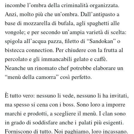
incombe l’ombra della criminalità organizzata.
Notifiche mobile
Regala il Post
Anzi, molto più che un’ombra. Dall’antipasto a
Hai bisogno di aiuto?
base di mozzarella di bufala, agli spaghetti alle
Esci
vongole; e per secondo un’ampia varietà di scelta:
spigola all’acqua pazza, filetto di “Sandokan” o
bistecca connection. Per chiudere con la frutta al
percolato e gli immancabili gelato e caffè.
Neanche un rinomato chef potrebbe elaborare un
“menù della camorra” così perfetto.
È tutto vero: nessuno li vede, nessuno li ha invitati,
ma spesso si cena con i boss. Sono loro a imporre
marchi e prodotti, a scegliere il menù. I clan sono
in grado di soddisfare anche i palati più esigenti.
Forniscono di tutto. Noi paghiamo, loro incassano.