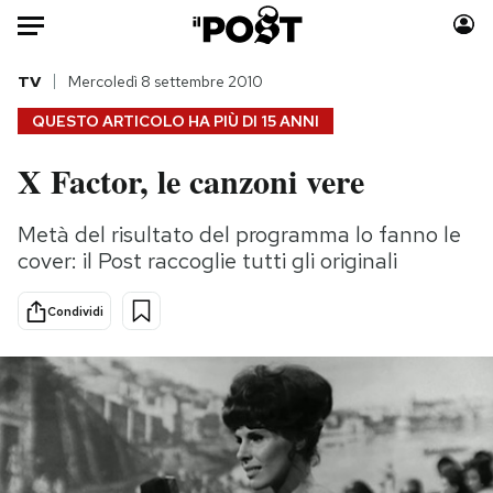
Auto
TV
Mercoledì 8 settembre 2010
QUESTO ARTICOLO HA PIÙ DI
15 ANNI
HOME
X Factor, le canzoni vere
Italia
Moda
Mondo
Libri
Metà del risultato del programma lo fanno le
Politica
Consumismi
cover: il Post raccoglie tutti gli originali
Tecnologia
Storie/Idee
Internet
Ok Boomer!
Condividi
Scienza
Media
Cultura
Europa
Economia
Altrecose
Sport
Mondiali calcio 2026