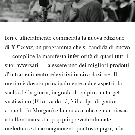
PODCAST
NEWSLETTER
Ieri è ufficialmente cominciata la nuova edizione
di
X Factor
, un programma che si candida di nuovo
I MIEI PREFERITI
— complice la manifesta inferiorità di quasi tutti i
suoi avversari — a essere uno dei migliori prodotti
SHOP
d’intrattenimento televisivi in circolazione. Il
merito è dovuto principalmente a due aspetti: la
scelta della giuria, in grado di colpire un target
CALENDARIO
vastissimo (Elio, va da sé, è il colpo di genio:
come lo fu Morgan) e la musica, che se non riesce
AREA PERSONALE
ad allontanarsi dal pop più prevedibilmente
Area Personale
melodico e da arrangiamenti piuttosto pigri, alla
Newsletter