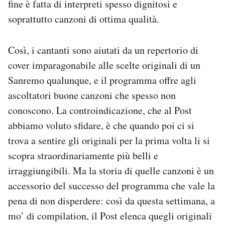
fine è fatta di interpreti spesso dignitosi e
Notifiche mobile
soprattutto canzoni di ottima qualità.
Regala il Post
Hai bisogno di aiuto?
Esci
Così, i cantanti sono aiutati da un repertorio di
cover imparagonabile alle scelte originali di un
Sanremo qualunque, e il programma offre agli
ascoltatori buone canzoni che spesso non
conoscono. La controindicazione, che al Post
abbiamo voluto sfidare, è che quando poi ci si
trova a sentire gli originali per la prima volta li si
scopra straordinariamente più belli e
irraggiungibili. Ma la storia di quelle canzoni è un
accessorio del successo del programma che vale la
pena di non disperdere: così da questa settimana, a
mo’ di compilation, il Post elenca quegli originali