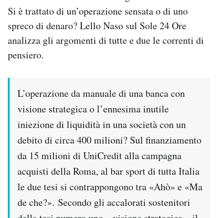
Notifiche mobile
Si è trattato di un’operazione sensata o di uno
Regala il Post
spreco di denaro? Lello Naso sul Sole 24 Ore
Hai bisogno di aiuto?
analizza gli argomenti di tutte e due le correnti di
Esci
pensiero.
L’operazione da manuale di una banca con
visione strategica o l’ennesima inutile
iniezione di liquidità in una società con un
debito di circa 400 milioni? Sul finanziamento
da 15 milioni di UniCredit alla campagna
acquisti della Roma, al bar sport di tutta Italia
le due tesi si contrappongono tra «Ahò» e «Ma
de che?». Secondo gli accalorati sostenitori
della tesi numero uno – visione strategica – il