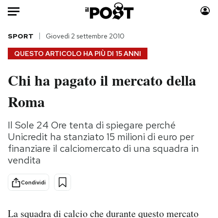
Auto
SPORT
Giovedì 2 settembre 2010
QUESTO ARTICOLO HA PIÙ DI
15 ANNI
HOME
Chi ha pagato il mercato della
Italia
Moda
Roma
Mondo
Libri
Politica
Consumismi
Il Sole 24 Ore tenta di spiegare perché
Tecnologia
Storie/Idee
Unicredit ha stanziato 15 milioni di euro per
Internet
Ok Boomer!
finanziare il calciomercato di una squadra in
Scienza
Media
vendita
Cultura
Europa
Economia
Altrecose
Condividi
Sport
Mondiali calcio 2026
La squadra di calcio che durante questo mercato