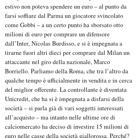
estivo non poteva spendere un euro – al punto da
PODCAST
farsi soffiare dal Parma un giocatore svincolato
come Gobbi – a un certo punto ha sborsato otto
NEWSLETTER
milioni di euro per comprare un difensore
dall’Inter, Nicolas Burdisso, e si è impegnata a
tirarne fuori altri dieci per comprare dal Milan un
I MIEI PREFERITI
attaccante nel giro della nazionale, Marco
Borriello. Parliamo della Roma, che tra l’altro da
SHOP
qualche tempo è ufficialmente in vendita e in cerca
del miglior offerente. La controllante è diventata
CALENDARIO
Unicredit, che ha si è impegnata a disfarsi della
società – si parla già di vari soggetti interessati
AREA PERSONALE
all’acquisto – ma intanto nelle ultime ore di
calciomercato ha deciso di investire 15 milioni di
Area Personale
euro nelle casse della società giallorossa. Perché?
Newsletter