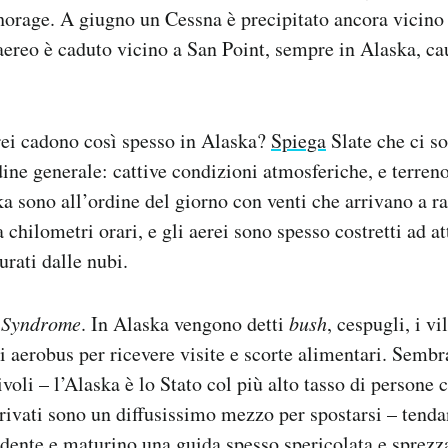
chorage. A giugno un Cessna è precipitato ancora vicin
aereo è caduto vicino a San Point, sempre in Alaska, c
rei cadono così spesso in Alaska?
Spiega
Slate che ci s
dine generale: cattive condizioni atmosferiche, e terren
a sono all’ordine del giorno con venti che arrivano a r
a chilometri orari, e gli aerei sono spesso costretti ad at
rati dalle nubi.
 Syndrome
. In Alaska vengono detti
bush
, cespugli, i v
 aerobus per ricevere visite e scorte alimentari. Sembra
ivoli – l’Alaska è lo Stato col più alto tasso di persone c
 privati sono un diffusissimo mezzo per spostarsi – tenda
ente e maturino una guida spesso spericolata e sprezz