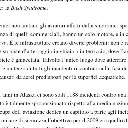
e: la
Bush Syndrome
.
nici non aiutano gli aviatori affetti dalla sindrome: spe
enza di quelli commerciali, hanno un solo motore, e in 
rva. E le infrastrutture creano diversi problemi: non è r
e su piste d’atterraggio in ghiaia o in terriccio, dove l’a
ficie è ghiacciata. Talvolta l’unico luogo dove atterrare
e un terzo di tutti gli incidenti riscontrati nelle fasi di
ausati da aerei predisposti per le superfici acquatiche.
i anni in Alaska ci sono stati 1188 incidenti contro una 
ato è talmente sproporzionato rispetto alla media naziona
ccupa dell’aviazione dedica un capitolo a parte agli inci
misure di sicurezza l’obiettivo per il 2009 era quello di