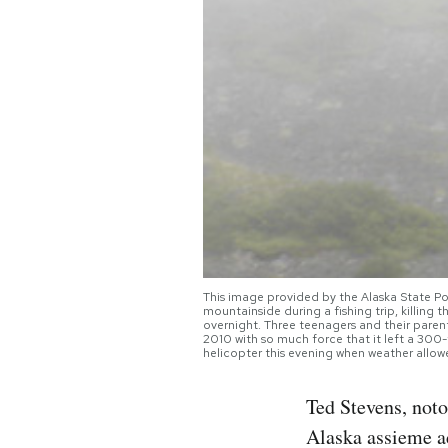
PODCAST
NEWSLETTER
I MIEI PREFERITI
SHOP
This image provided by the Alaska State P
CALENDARIO
mountainside during a fishing trip, killing 
overnight. Three teenagers and their pare
2010 with so much force that it left a 300-
helicopter this evening when weather allow
AREA PERSONALE
Ted Stevens, noto
Area Personale
Alaska assieme ad
Newsletter