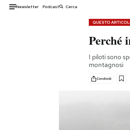
Newsletter
Podcast
Auto
QUESTO ARTICOLO
Perché i
HOME
Italia
Moda
I piloti sono s
Mondo
Libri
montagnosi
Politica
Consumismi
Tecnologia
Storie/Idee
Condividi
Internet
Ok Boomer!
Scienza
Media
Cultura
Europa
Economia
Altrecose
Sport
Mondiali calcio 2026