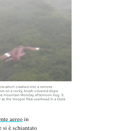
ens which crashed into a remote
vors on a rocky, brush-covered slope
 the mountain Monday afternoon Aug. 9,
 as the trooper flew overhead in a state
ente aereo
in
 si è schiantato