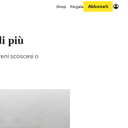
Abbonati
Shop
Regala
i più
reni scoscesi o