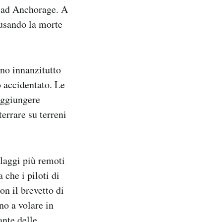
o ad Anchorage. A
ausando la morte
ono innanzitutto
o accidentato. Le
aggiungere
terrare su terreni
illaggi più remoti
 che i piloti di
on il brevetto di
no a volare in
ante delle