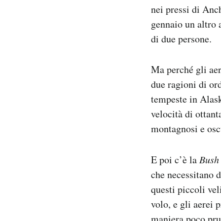
nei pressi di An
Notifiche mobile
Regala il Post
gennaio un altro 
Hai bisogno di aiuto?
di due persone.
Esci
Ma perché gli ae
due ragioni di or
tempeste in Alask
velocità di ottant
montagnosi e oscu
E poi c’è la
Bush
che necessitano di
questi piccoli vel
volo, e gli aerei
maniera poco prud