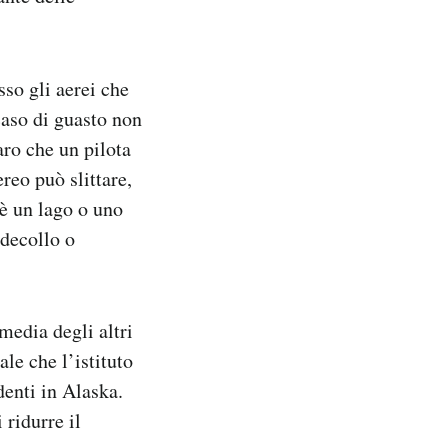
sso gli aerei che
caso di guasto non
aro che un pilota
ereo può slittare,
 è un lago o uno
 decollo o
media degli altri
le che l’istituto
denti in Alaska.
 ridurre il