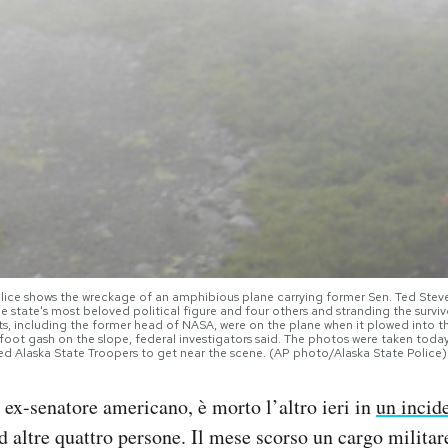
olice shows the wreckage of an amphibious plane carrying former Sen. Ted Stev
the state's most beloved political figure and four others and stranding the survi
nts, including the former head of NASA, were on the plane when it plowed into
foot gash on the slope, federal investigators said. The photos were taken today
ed Alaska State Troopers to get near the scene. (AP photo/Alaska State Police)
 ex-senatore americano, è morto l’altro ieri in
un incid
 altre quattro persone. Il mese scorso un cargo militare