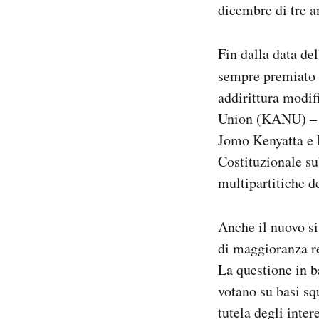
dicembre di tre a
Notifiche mobile
Regala il Post
Hai bisogno di aiuto?
Fin dalla data de
Esci
sempre premiato u
addirittura modif
Union (KANU) – fo
Jomo Kenyatta e D
Costituzionale su
multipartitiche de
Anche il nuovo si
di maggioranza rel
La questione in ba
votano su basi s
tutela degli inte