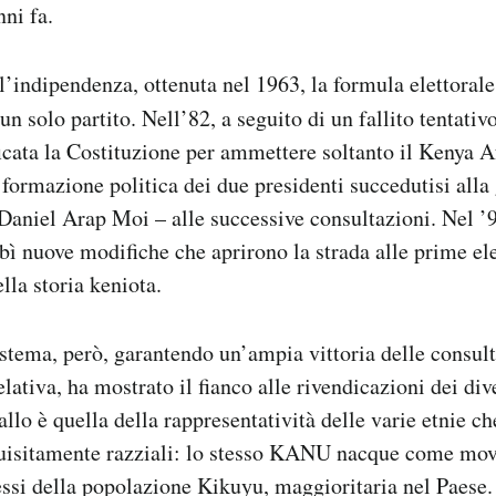
nni fa.
ll’indipendenza, ottenuta nel 1963, la formula elettoral
n solo partito. Nell’82, a seguito di un fallito tentativ
icata la Costituzione per ammettere soltanto il Kenya A
rmazione politica dei due presidenti succedutisi alla 
aniel Arap Moi – alle successive consultazioni. Nel ’92
bì nuove modifiche che aprirono la strada alle prime el
lla storia keniota.
stema, però, garantendo un’ampia vittoria delle consulta
ativa, ha mostrato il fianco alle rivendicazioni dei dive
llo è quella della rappresentatività delle varie etnie che
quisitamente razziali: lo stesso KANU nacque come mov
ressi della popolazione Kikuyu, maggioritaria nel Paese. 