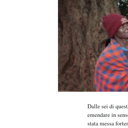
PODCAST
NEWSLETTER
I MIEI PREFERITI
SHOP
CALENDARIO
Dalle sei di ques
AREA PERSONALE
emendare in senso
Area Personale
stata messa forte
Newsletter