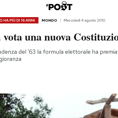
 HA PIÙ DI
16 ANNI
MONDO
Mercoledì 4 agosto 2010
 vota una nuova Costituzi
endenza del '63 la formula elettorale ha premi
ggioranza