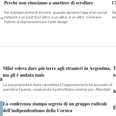
Perché non riusciamo a smettere di scrollare
Ch
Per esempio prima di dormire, quando apriamo l'app di un social
Se
network e un post tira l'altro, e un altro, e un altro: c'entrano
ar
 ma
l'istinto di sopravvivenza e il web design
Milei voleva dare più terre agli stranieri in Argentina,
T
ma gli è andata male
n
a
La sua proposta è stata cancellata e l’opposizione lo ha accusato di
svendere il paese, cavalcando il patriottismo emerso per i Mondiali
I
La conferenza stampa segreta di un gruppo radicale
È
dell’indipendentismo della Corsica