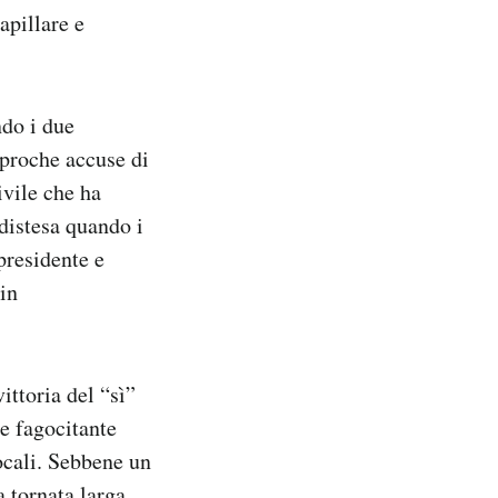
apillare e
ndo i due
iproche accuse di
ivile che ha
 distesa quando i
presidente e
in
ittoria del “sì”
e fagocitante
locali. Sebbene un
 tornata larga