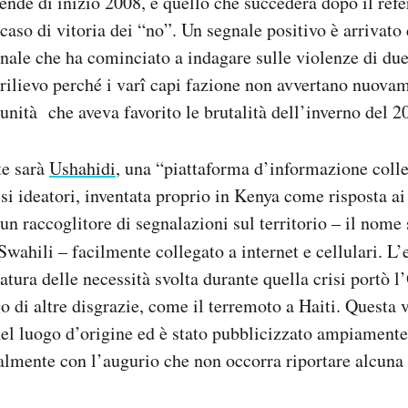
cende di inizio 2008, è quello che succederà dopo il ref
caso di vitoria dei “no”. Un segnale positivo è arrivato
nale che ha cominciato a indagare sulle violenze di due 
 rilievo perché i varî capi fazione non avvertano nuova
nità che aveva favorito le brutalità dell’inverno del 2
te sarà
Ushahidi
, una “piattaforma d’informazione coll
ssi ideatori, inventata proprio in Kenya come risposta ai
un raccoglitore di segnalazioni sul territorio – il nome 
Swahili – facilmente collegato a internet e cellulari. L’
tura delle necessità svolta durante quella crisi portò 
o di altre disgrazie, come il terremoto a Haiti. Questa v
nel luogo d’origine ed è stato pubblicizzato ampiamente
ralmente con l’augurio che non occorra riportare alcuna