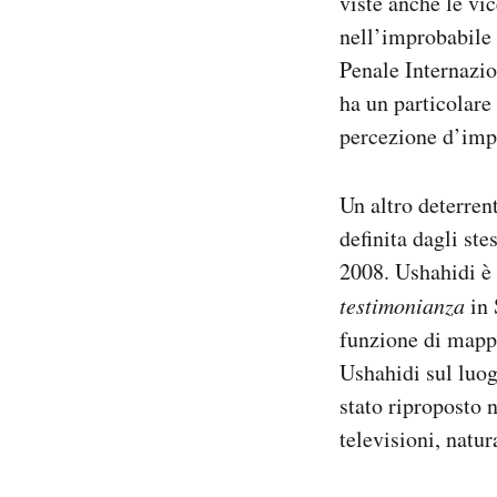
viste anche le vi
nell’improbabile 
Penale Internazio
ha un particolare
percezione d’impu
Un altro deterren
definita dagli ste
2008. Ushahidi è 
testimonianza
in 
funzione di mappa
Ushahidi sul luog
stato riproposto 
televisioni, natu