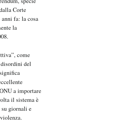
erendum, specie
 dalla Corte
anni fa: la cosa
mente la
008.
ettiva”, come
 disordini del
significa
eccellente
l’ONU a importare
olta il sistema è
 su giornali e
 violenza.