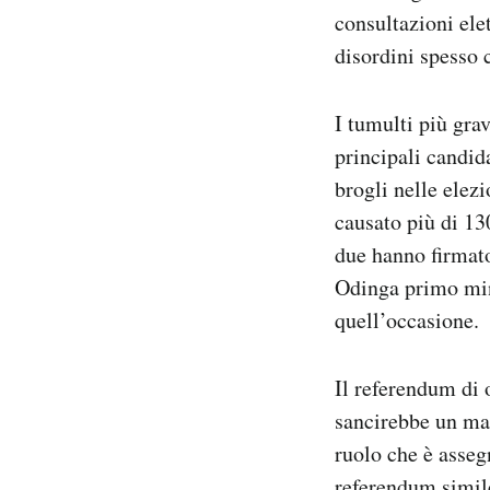
consultazioni ele
disordini spesso 
I tumulti più gra
principali candid
brogli nelle elez
causato più di 13
due hanno firmato
Odinga primo mini
quell’occasione.
Il referendum di 
sancirebbe un mag
ruolo che è asseg
referendum simile