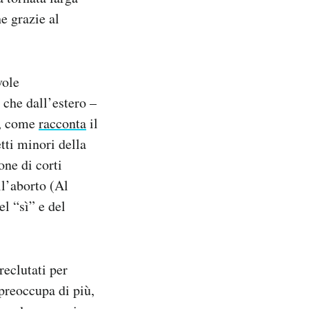
e grazie al
vole
 che dall’estero –
ì, come
racconta
il
ti minori della
one di corti
ll’aborto (Al
el “sì” e del
reclutati per
preoccupa di più,