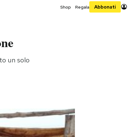
Abbonati
Shop
Regala
one
ato un solo