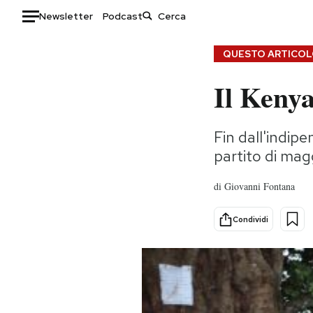
Newsletter
Podcast
Auto
QUESTO ARTICOLO
Il Kenya
HOME
Italia
Moda
Fin dall'indip
Mondo
Libri
partito di ma
Politica
Consumismi
Tecnologia
Storie/Idee
di
Giovanni Fontana
Internet
Ok Boomer!
Scienza
Media
Condividi
Cultura
Europa
Economia
Altrecose
Sport
Mondiali calcio 2026