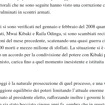
ttorali che ne sono seguite hanno visto una corruzione c
culminati in scontri armati.
vi si sono verificati nel gennaio e febbraio del 2008 qua
ati, Mwai Kibaki e Raila Odinga, si sono scambiati rec
ioni del mese precedente, scatenando una quasi guerra c
00 morti e mezzo milione di sfollati. La situazione si è
 un accordo per la condivisione del potere con Kibaki 
sto, carica fino a quel momento inesistente e istituita 
oggi è la naturale prosecuzione di quel processo, e una v
giore equilibrio dei poteri limitando l’attuale enorme 
nato al presidente eletto, rafforzando inoltre i governi 
 sia stato bocciato cinque anni fa, sembra che in questa