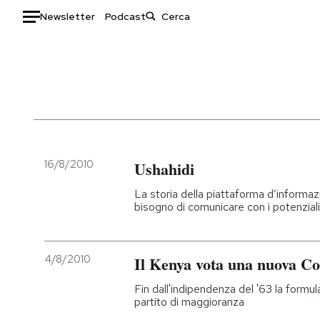
Newsletter
Podcast
Auto
HOME
Italia
Moda
Mondo
Libri
Politica
Consumismi
16/8/2010
Ushahidi
Tecnologia
Storie/Idee
La storia della piattaforma d’informaz
Internet
Ok Boomer!
bisogno di comunicare con i potenziali
Scienza
Media
Cultura
Europa
4/8/2010
Il Kenya vota una nuova Co
Economia
Altrecose
Sport
Mondiali calcio 2026
Fin dall'indipendenza del '63 la formu
partito di maggioranza