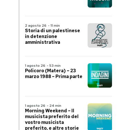
2 agosto 26
-
11 min
Storia di un palestinese
in detenzione
amministrativa
1 agosto 26
-
53 min
Policoro (Matera) – 23
marzo 1988 – Prima parte
1 agosto 26
-
24 min
Morning Weekend – Il
musicista preferito del
vostro musicista
preferito, e altre storie