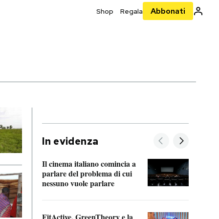
Abbonati
Shop
Regala
In evidenza
Il cinema italiano comincia a
A cos
parlare del problema di cui
nessuno vuole parlare
Cosa 
FitActive, GreenTheory e la