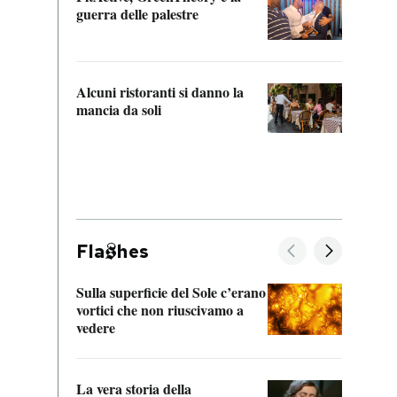
“Odis
guerra delle palestre
Che s
strum
Alcuni ristoranti si danno la
mancia da soli
Fla
hes
Sulla superficie del Sole c’erano
Il fi
vortici che non riuscivamo a
facen
vedere
dentr
La vera storia della
Il vi