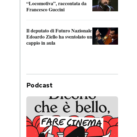
“Locomotiva”, raccontata da
inseg
Francesco Guccini
Khers
Il deputato di Futuro Nazionale
La pl
Edoardo Ziello ha sventolato un
da P
cappio in aula
Podcast