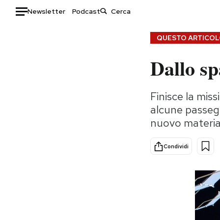
Newsletter
Podcast
Auto
QUESTO ARTICOLO
Dallo s
HOME
Italia
Moda
Finisce la mis
Mondo
Libri
alcune passegg
Politica
Consumismi
nuovo materia
Tecnologia
Storie/Idee
Internet
Ok Boomer!
Condividi
Scienza
Media
Cultura
Europa
Economia
Altrecose
Sport
Mondiali calcio 2026