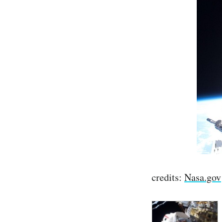
PODCAST
NEWSLETTER
I MIEI PREFERITI
SHOP
CALENDARIO
credits:
Nasa.gov
AREA PERSONALE
Area Personale
Newsletter