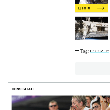
Notifiche mobile
Regala il Post
Hai bisogno di aiuto?
Esci
Tag:
DISCOVERY
CONSIGLIATI