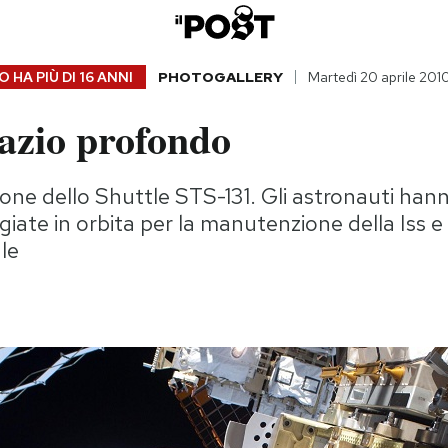
 HA PIÙ DI
16 ANNI
PHOTOGALLERY
Martedì 20 aprile 201
pazio profondo
sione dello Shuttle STS-131. Gli astronauti ha
iate in orbita per la manutenzione della Iss e i
le