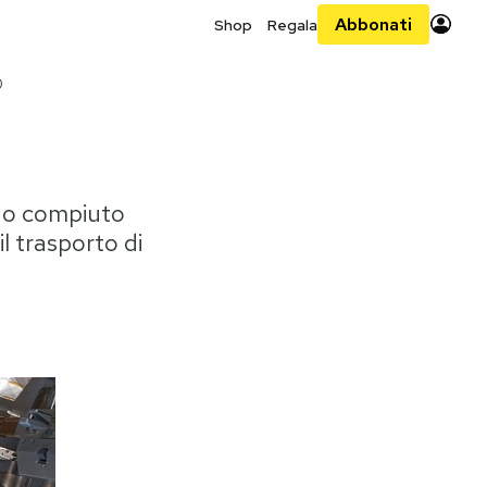
Abbonati
Shop
Regala
0
nno compiuto
l trasporto di