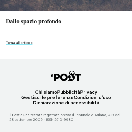
Torna all'articolo
Torna all'articolo
PODCAST
Dallo spazio profondo
Dallo spazio profondo
Dallo spazio profondo
Dallo spazio profondo
Dallo spazio profondo
Dallo spazio profondo
Dallo spazio profondo
Dallo spazio profondo
NEWSLETTER
Torna all'articolo
Torna all'articolo
Torna all'articolo
Torna all'articolo
Torna all'articolo
Torna all'articolo
Torna all'articolo
Torna all'articolo
I MIEI PREFERITI
SHOP
CALENDARIO
Chi siamo
Pubblicità
Privacy
Gestisci le preferenze
Condizioni d'uso
Dichiarazione di accessibilità
AREA PERSONALE
Il Post è una testata registrata presso il Tribunale di Milano, 419 del
28 settembre 2009 - ISSN 2610-9980
Area Personale
Newsletter