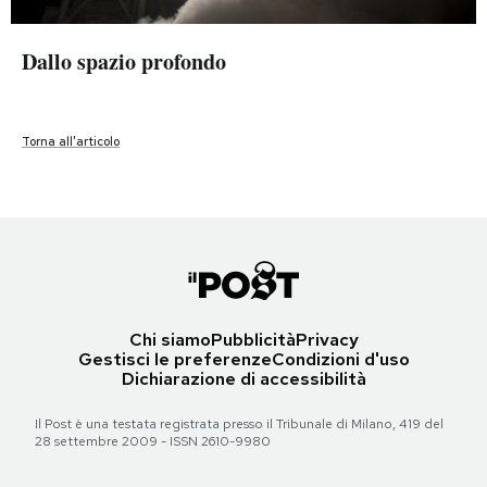
Torna all'articolo
Torna all'articolo
PODCAST
Dallo spazio profondo
Dallo spazio profondo
Dallo spazio profondo
Dallo spazio profondo
Dallo spazio profondo
Dallo spazio profondo
Dallo spazio profondo
Dallo spazio profondo
NEWSLETTER
Torna all'articolo
Torna all'articolo
Torna all'articolo
Torna all'articolo
Torna all'articolo
Torna all'articolo
Torna all'articolo
Torna all'articolo
I MIEI PREFERITI
SHOP
CALENDARIO
Chi siamo
Pubblicità
Privacy
Gestisci le preferenze
Condizioni d'uso
Dichiarazione di accessibilità
AREA PERSONALE
Il Post è una testata registrata presso il Tribunale di Milano, 419 del
28 settembre 2009 - ISSN 2610-9980
Area Personale
Newsletter