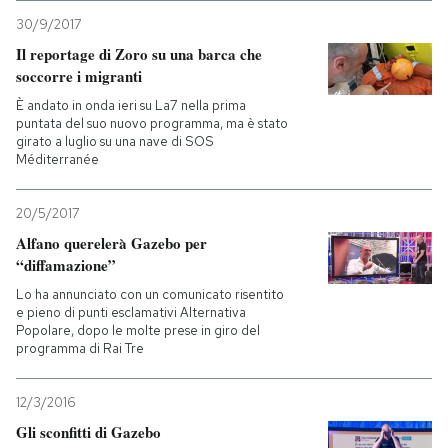
30/9/2017
PODCAST
Il reportage di Zoro su una barca che
soccorre i migranti
È andato in onda ieri su La7 nella prima
NEWSLETTER
puntata del suo nuovo programma, ma è stato
girato a luglio su una nave di SOS
Méditerranée
I MIEI PREFERITI
20/5/2017
SHOP
Alfano querelerà Gazebo per
“diffamazione”
Lo ha annunciato con un comunicato risentito
CALENDARIO
e pieno di punti esclamativi Alternativa
Popolare, dopo le molte prese in giro del
programma di Rai Tre
AREA PERSONALE
12/3/2016
Entra
Gli sconfitti di Gazebo