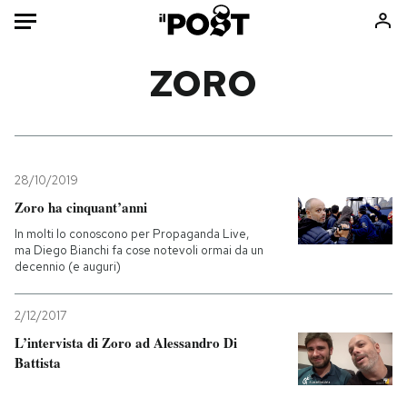
Auto
ZORO
HOME
Italia
Moda
Mondo
Libri
28/10/2019
Politica
Consumismi
Zoro ha cinquant’anni
Tecnologia
Storie/Idee
In molti lo conoscono per Propaganda Live,
ma Diego Bianchi fa cose notevoli ormai da un
Internet
Ok Boomer!
decennio (e auguri)
Scienza
Media
Cultura
Europa
2/12/2017
Economia
Altrecose
L’intervista di Zoro ad Alessandro Di
Battista
Sport
Mondiali calcio 2026