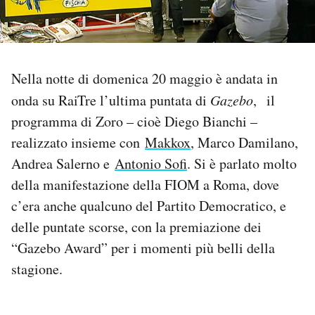
PODCAST
NEWSLETTER
Nella notte di domenica 20 maggio è andata in
onda su RaiTre l’ultima puntata di
Gazebo
, il
programma di Zoro – cioè Diego Bianchi –
I MIEI PREFERITI
realizzato insieme con
Makkox
, Marco Damilano,
Andrea Salerno e
Antonio Sofi
. Si è parlato molto
SHOP
della manifestazione della FIOM a Roma, dove
c’era anche qualcuno del Partito Democratico, e
CALENDARIO
delle puntate scorse, con la premiazione dei
“Gazebo Award” per i momenti più belli della
AREA PERSONALE
stagione.
Area Personale
Newsletter