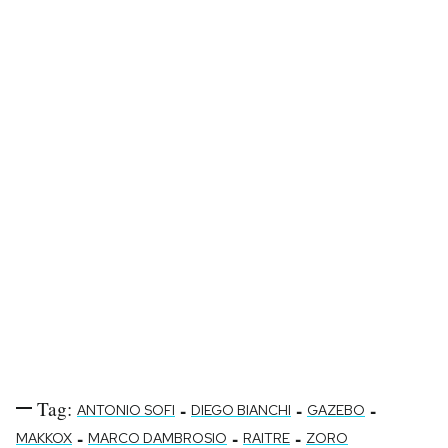
Notifiche mobile
Regala il Post
Hai bisogno di aiuto?
Esci
Tag:
-
-
-
ANTONIO SOFI
DIEGO BIANCHI
GAZEBO
-
-
-
MAKKOX
MARCO DAMBROSIO
RAITRE
ZORO