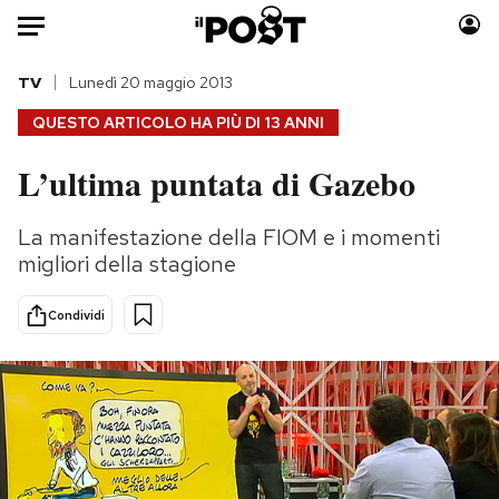
Auto
TV
Lunedì 20 maggio 2013
QUESTO ARTICOLO HA PIÙ DI
13 ANNI
HOME
L’ultima puntata di Gazebo
Italia
Moda
Mondo
Libri
La manifestazione della FIOM e i momenti
Politica
Consumismi
migliori della stagione
Tecnologia
Storie/Idee
Internet
Ok Boomer!
Condividi
Scienza
Media
Cultura
Europa
Economia
Altrecose
Sport
Mondiali calcio 2026