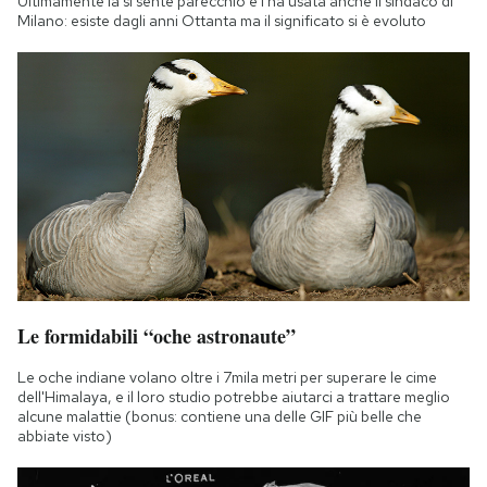
Ultimamente la si sente parecchio e l'ha usata anche il sindaco di
Milano: esiste dagli anni Ottanta ma il significato si è evoluto
Le formidabili “oche astronaute”
Le oche indiane volano oltre i 7mila metri per superare le cime
dell'Himalaya, e il loro studio potrebbe aiutarci a trattare meglio
alcune malattie (bonus: contiene una delle GIF più belle che
abbiate visto)