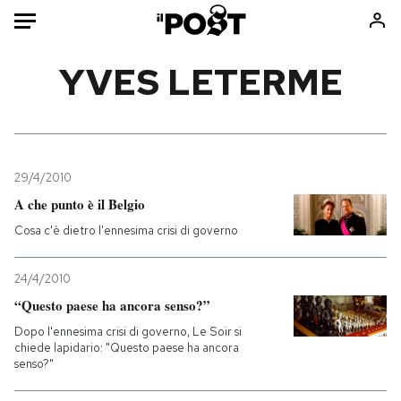
Auto
YVES LETERME
HOME
Italia
Moda
Mondo
Libri
29/4/2010
Politica
Consumismi
A che punto è il Belgio
Tecnologia
Storie/Idee
Cosa c'è dietro l'ennesima crisi di governo
Internet
Ok Boomer!
Scienza
Media
24/4/2010
“Questo paese ha ancora senso?”
Cultura
Europa
Economia
Altrecose
Dopo l'ennesima crisi di governo, Le Soir si
chiede lapidario: "Questo paese ha ancora
Sport
Mondiali calcio 2026
senso?"