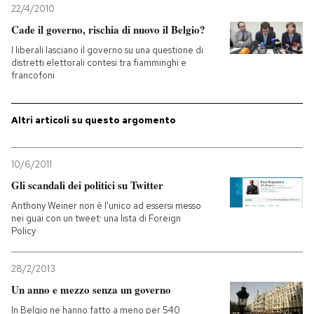
22/4/2010
Cade il governo, rischia di nuovo il Belgio?
PODCAST
I liberali lasciano il governo su una questione di
distretti elettorali contesi tra fiamminghi e
NEWSLETTER
francofoni
Altri articoli su questo argomento
I MIEI PREFERITI
10/6/2011
SHOP
Gli scandali dei politici su Twitter
Anthony Weiner non è l'unico ad essersi messo
CALENDARIO
nei guai con un tweet: una lista di Foreign
Policy
AREA PERSONALE
28/2/2013
Un anno e mezzo senza un governo
Entra
In Belgio ne hanno fatto a meno per 540