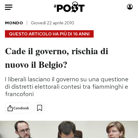
Auto
MONDO
Giovedì 22 aprile 2010
QUESTO ARTICOLO HA PIÙ DI
16 ANNI
HOME
Cade il governo, rischia di
Italia
Moda
nuovo il Belgio?
Mondo
Libri
Politica
Consumismi
I liberali lasciano il governo su una questione
Tecnologia
Storie/Idee
di distretti elettorali contesi tra fiamminghi e
Internet
Ok Boomer!
francofoni
Scienza
Media
Cultura
Europa
Condividi
Economia
Altrecose
Sport
Mondiali calcio 2026