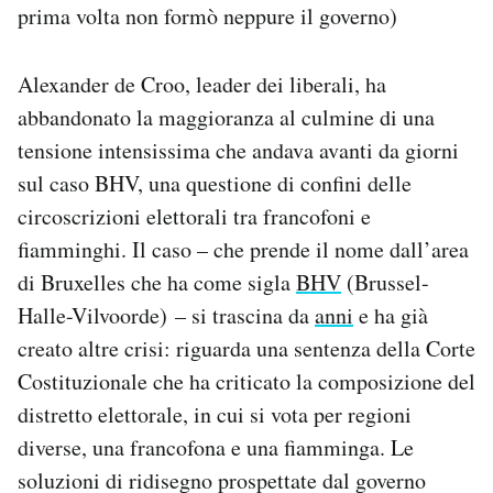
prima volta non formò neppure il governo)
Notifiche mobile
Regala il Post
Hai bisogno di aiuto?
Alexander de Croo, leader dei liberali, ha
Esci
abbandonato la maggioranza al culmine di una
tensione intensissima che andava avanti da giorni
sul caso BHV, una questione di confini delle
circoscrizioni elettorali tra francofoni e
fiamminghi. Il caso – che prende il nome dall’area
di Bruxelles che ha come sigla
BHV
(Brussel-
Halle-Vilvoorde) – si trascina da
anni
e ha già
creato altre crisi: riguarda una sentenza della Corte
Costituzionale che ha criticato la composizione del
distretto elettorale, in cui si vota per regioni
diverse, una francofona e una fiamminga. Le
soluzioni di ridisegno prospettate dal governo