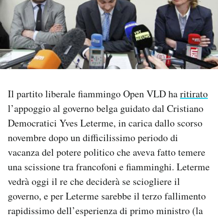
PODCAST
NEWSLETTER
I MIEI PREFERITI
Il partito liberale fiammingo Open VLD ha
ritirato
l’appoggio al governo belga guidato dal Cristiano
SHOP
Democratici Yves Leterme, in carica dallo scorso
novembre dopo un difficilissimo periodo di
CALENDARIO
vacanza del potere politico che aveva fatto temere
una scissione tra francofoni e fiamminghi. Leterme
vedrà oggi il re che deciderà se sciogliere il
AREA PERSONALE
governo, e per Leterme sarebbe il terzo fallimento
Area Personale
rapidissimo dell’esperienza di primo ministro (la
Newsletter