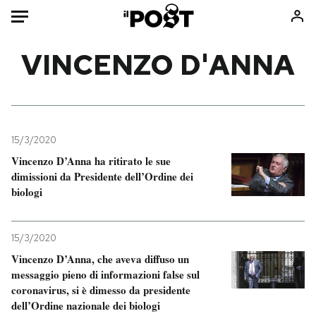
Auto
VINCENZO D'ANNA
HOME
Italia
Moda
Mondo
Libri
15/3/2020
Politica
Consumismi
Vincenzo D’Anna ha ritirato le sue
dimissioni da Presidente dell’Ordine dei
Tecnologia
Storie/Idee
biologi
Internet
Ok Boomer!
Scienza
Media
15/3/2020
Cultura
Europa
Vincenzo D’Anna, che aveva diffuso un
Economia
Altrecose
messaggio pieno di informazioni false sul
Sport
Mondiali calcio 2026
coronavirus, si è dimesso da presidente
dell’Ordine nazionale dei biologi