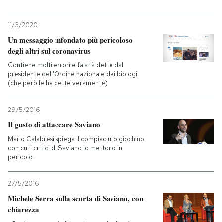
PODCAST
11/3/2020
Un messaggio infondato più pericoloso
degli altri sul coronavirus
NEWSLETTER
Contiene molti errori e falsità dette dal
presidente dell'Ordine nazionale dei biologi
(che però le ha dette veramente)
I MIEI PREFERITI
29/5/2016
SHOP
Il gusto di attaccare Saviano
Mario Calabresi spiega il compiaciuto giochino
con cui i critici di Saviano lo mettono in
CALENDARIO
pericolo
AREA PERSONALE
27/5/2016
Michele Serra sulla scorta di Saviano, con
Entra
chiarezza