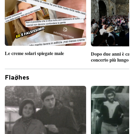
Le creme solari spiegate male
Dopo due anni è camb
concerto più lungo d
Fla
hes