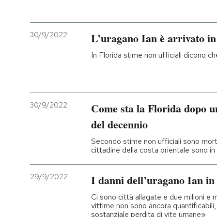
PODCAST
30/9/2022
L’uragano Ian è arrivato i
NEWSLETTER
In Florida stime non ufficiali dicono 
I MIEI PREFERITI
30/9/2022
Come sta la Florida dopo un
SHOP
del decennio
Secondo stime non ufficiali sono mort
CALENDARIO
cittadine della costa orientale sono in
29/9/2022
I danni dell’uragano Ian in
AREA PERSONALE
Ci sono città allagate e due milioni e 
Entra
vittime non sono ancora quantificabili
sostanziale perdita di vite umane»