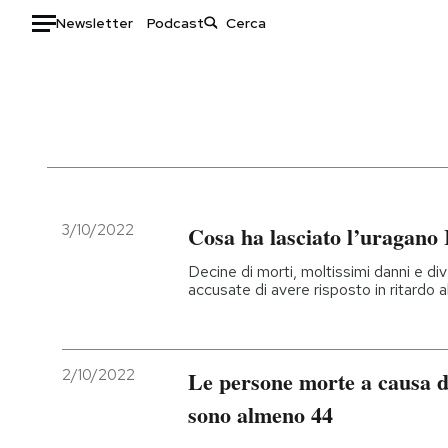
Newsletter
Podcast
Auto
HOME
Italia
Moda
Mondo
Libri
Politica
Consumismi
3/10/2022
Cosa ha lasciato l’uragano 
Tecnologia
Storie/Idee
Decine di morti, moltissimi danni e dive
Internet
Ok Boomer!
accusate di avere risposto in ritardo 
Scienza
Media
Cultura
Europa
Economia
Altrecose
2/10/2022
Le persone morte a causa d
Sport
Mondiali calcio 2026
sono almeno 44