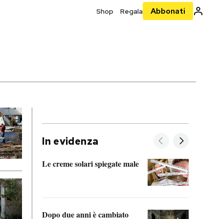
Abbonati
Shop
Regala
In evidenza
Le creme solari spiegate male
FitAc
guerr
Dopo due anni è cambiato
A cos