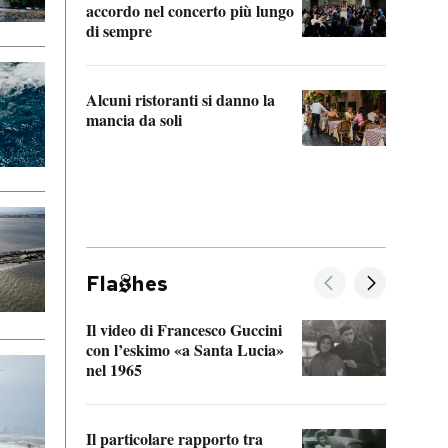
accordo nel concerto più lungo
di sempre
Il ci
parla
Alcuni ristoranti si danno la
nessu
mancia da soli
Fla
hes
Il video di Francesco Guccini
Sulla
con l’eskimo «a Santa Lucia»
vorti
nel 1965
veder
Il particolare rapporto tra
La ve