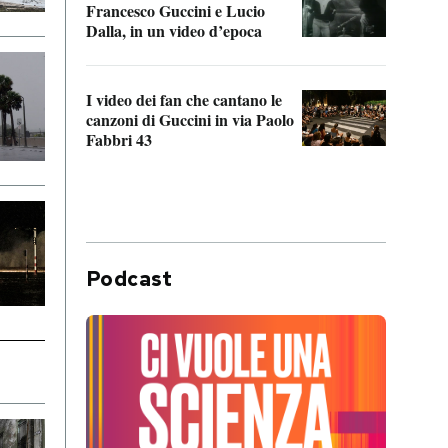
Francesco Guccini e Lucio
“Loco
Dalla, in un video d’epoca
Franc
I video dei fan che cantano le
Il de
canzoni di Guccini in via Paolo
Edoar
Fabbri 43
cappi
Podcast