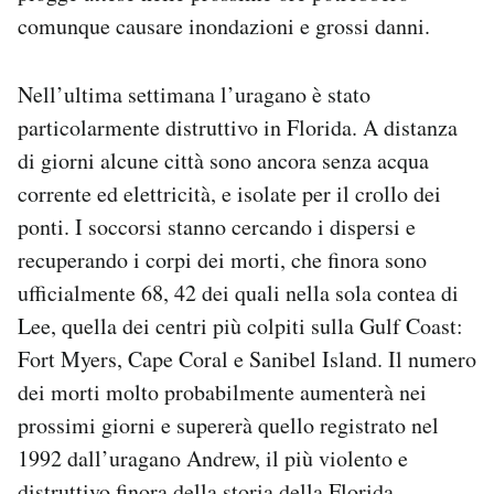
Notifiche mobile
comunque causare inondazioni e grossi danni.
Regala il Post
Hai bisogno di aiuto?
Nell’ultima settimana l’uragano è stato
Esci
particolarmente distruttivo in Florida. A distanza
di giorni alcune città sono ancora senza acqua
corrente ed elettricità, e isolate per il crollo dei
ponti. I soccorsi stanno cercando i dispersi e
recuperando i corpi dei morti, che finora sono
ufficialmente 68, 42 dei quali nella sola contea di
Lee, quella dei centri più colpiti sulla Gulf Coast:
Fort Myers, Cape Coral e Sanibel Island. Il numero
dei morti molto probabilmente aumenterà nei
prossimi giorni e supererà quello registrato nel
1992 dall’uragano Andrew, il più violento e
distruttivo finora della storia della Florida.