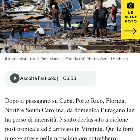
PODCAST
LE
ALTRE
FOTO
NEWSLETTER
I MIEI PREFERITI
Il ponte distrutto di Pine Island, in Florida (AP Photo/Gerald Herbert)
SHOP
Ascolta l'articolo
03:53
CALENDARIO
Dopo il passaggio su Cuba, Porto Rico, Florida,
North e South Carolina, da domenica l’uragano Ian
AREA PERSONALE
ha perso di intensità, è stato declassato a ciclone
post tropicale ed è arrivato in Virginia. Qui le forti
Area Personale
piogge attese nelle prossime ore potrebbero
Newsletter