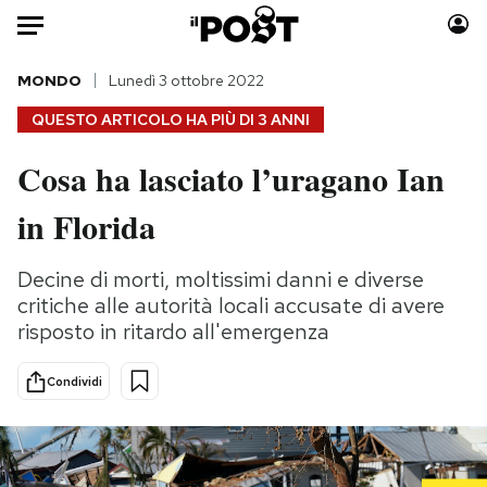
Auto
MONDO
Lunedì 3 ottobre 2022
QUESTO ARTICOLO HA PIÙ DI
3 ANNI
HOME
Cosa ha lasciato l’uragano Ian
Italia
Moda
in Florida
Mondo
Libri
Politica
Consumismi
Decine di morti, moltissimi danni e diverse
Tecnologia
Storie/Idee
critiche alle autorità locali accusate di avere
Internet
Ok Boomer!
risposto in ritardo all'emergenza
Scienza
Media
Cultura
Europa
Condividi
Economia
Altrecose
Sport
Mondiali calcio 2026