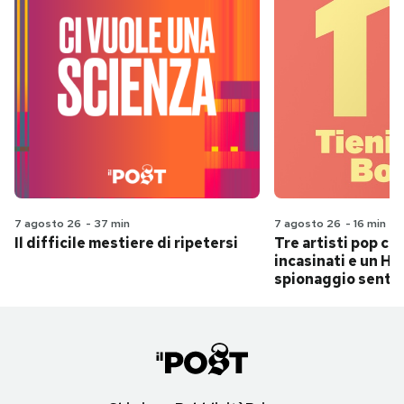
7 agosto 26
-
37 min
7 agosto 26
-
16 min
Il difficile mestiere di ripetersi
Tre artisti pop ch
incasinati e un Hit
spionaggio senti