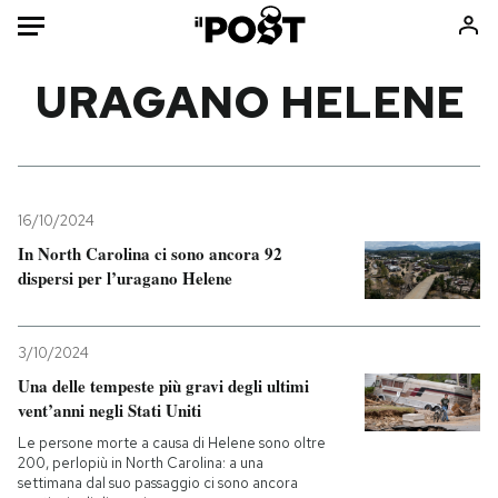
Auto
URAGANO HELENE
HOME
Italia
Moda
Mondo
Libri
16/10/2024
Politica
Consumismi
In North Carolina ci sono ancora 92
dispersi per l’uragano Helene
Tecnologia
Storie/Idee
Internet
Ok Boomer!
Scienza
Media
3/10/2024
Cultura
Europa
Una delle tempeste più gravi degli ultimi
vent’anni negli Stati Uniti
Economia
Altrecose
Sport
Mondiali calcio 2026
Le persone morte a causa di Helene sono oltre
200, perlopiù in North Carolina: a una
settimana dal suo passaggio ci sono ancora