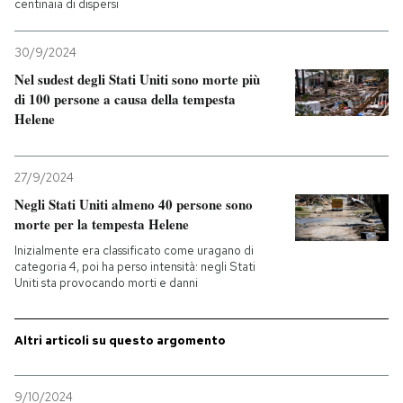
centinaia di dispersi
PODCAST
30/9/2024
Nel sudest degli Stati Uniti sono morte più
NEWSLETTER
di 100 persone a causa della tempesta
Helene
I MIEI PREFERITI
27/9/2024
Negli Stati Uniti almeno 40 persone sono
SHOP
morte per la tempesta Helene
Inizialmente era classificato come uragano di
categoria 4, poi ha perso intensità: negli Stati
CALENDARIO
Uniti sta provocando morti e danni
AREA PERSONALE
Altri articoli su questo argomento
Entra
9/10/2024