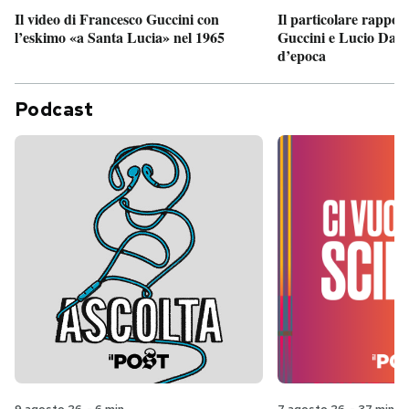
Il particolare rappor
Il video di Francesco Guccini con
Guccini e Lucio Dalla
l’eskimo «a Santa Lucia» nel 1965
d’epoca
Podcast
9 agosto 26
-
6 min
7 agosto 26
-
37 min