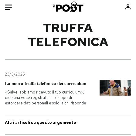
Auto
TRUFFA
TELEFONICA
HOME
Italia
Moda
Mondo
Libri
Politica
Consumismi
23/3/2025
Tecnologia
Storie/Idee
La nuova truffa telefonica dei curriculum
Internet
Ok Boomer!
«Salve, abbiamo ricevuto il tuo curriculum»,
Scienza
Media
dice una voce registrata allo scopo di
estorcere dati personali e soldi a chi risponde
Cultura
Europa
Economia
Altrecose
Sport
Mondiali calcio 2026
Altri articoli su questo argomento