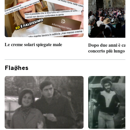
Le creme solari spiegate male
Dopo due anni è camb
concerto più lungo d
Fla
hes