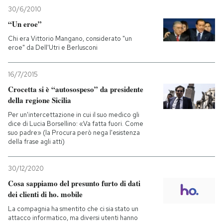
30/6/2010
PODCAST
“Un eroe”
Chi era Vittorio Mangano, considerato "un
eroe" da Dell'Utri e Berlusconi
NEWSLETTER
16/7/2015
I MIEI PREFERITI
Crocetta si è “autosospeso” da presidente
della regione Sicilia
Per un'intercettazione in cui il suo medico gli
SHOP
dice di Lucia Borsellino: «Va fatta fuori. Come
suo padre» (la Procura però nega l'esistenza
della frase agli atti)
CALENDARIO
30/12/2020
Cosa sappiamo del presunto furto di dati
AREA PERSONALE
dei clienti di ho. mobile
Entra
La compagnia ha smentito che ci sia stato un
attacco informatico, ma diversi utenti hanno