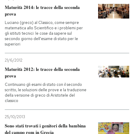
Maturità 2014: le tracce della seconda
PODCAST
prova
Luciano (greco) al Classico, come sempre
matematica allo Scientifico e i problemi per
NEWSLETTER
gli istituti tecnici: le cose da sapere sul
secondo giorno dell'esame di stato per le
superiori
I MIEI PREFERITI
21/6/2012
Maturità 2012: le tracce della seconda
SHOP
prova
Continuano gli esami di stato con il secondo
scritto, le soluzioni delle prove e la traduzione
CALENDARIO
della versione di greco di Aristotele del
classico
AREA PERSONALE
25/10/2013
Entra
Sono stati trovati i genitori della bambina
del campo rom in Grecia