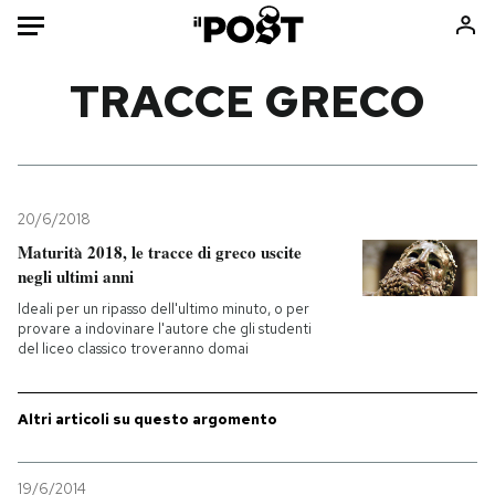
Auto
TRACCE GRECO
HOME
Italia
Moda
Mondo
Libri
20/6/2018
Politica
Consumismi
Maturità 2018, le tracce di greco uscite
negli ultimi anni
Tecnologia
Storie/Idee
Ideali per un ripasso dell'ultimo minuto, o per
Internet
Ok Boomer!
provare a indovinare l'autore che gli studenti
Scienza
Media
del liceo classico troveranno domai
Cultura
Europa
Economia
Altrecose
Altri articoli su questo argomento
Sport
Mondiali calcio 2026
19/6/2014